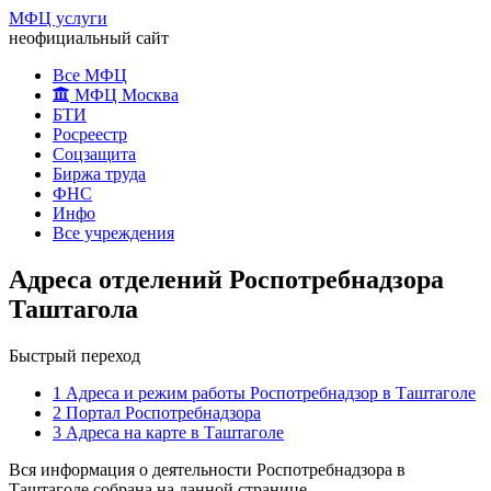
МФЦ услуги
неофициальный сайт
Все МФЦ
МФЦ Москва
БТИ
Росреестр
Соцзащита
Биржа труда
ФНС
Инфо
Все учреждения
Адреса отделений Роспотребнадзора
Таштагола
Быстрый переход
1
Адреса и режим работы Роспотребнадзор в Таштаголе
2
Портал Роспотребнадзора
3
Адреса на карте в Таштаголе
Вся информация о деятельности Роспотребнадзора в
Таштаголе собрана на данной странице.