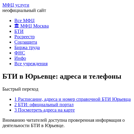
МФЦ услуги
неофициальный сайт
Все МФЦ
МФЦ Москва
БТИ
Росреестр
Соцзащита
Биржа труда
ФНС
Инфо
Все учреждения
БТИ в Юрьевце: адреса и телефоны
Быстрый переход
1
Расписание, адреса и номер справочной БТИ Юрьевца
2
БТИ: официальный портал
3
Посмотреть адреса на карте
Вниманию читателей доступна проверенная информация о
деятельности БТИ в Юрьевце.