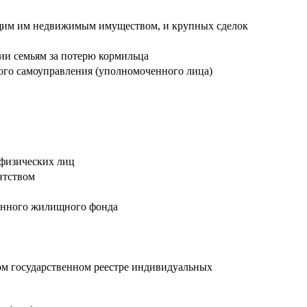
ащим им недвижимым имуществом, и крупных сделок
ии семьям за потерю кормильца
ного самоуправления (уполномоченного лица)
 физических лиц
нтством
ванного жилищного фонда
ом государственном реестре индивидуальных