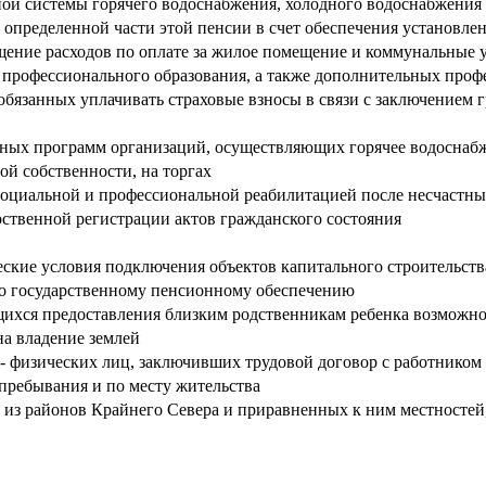
ной системы горячего водоснабжения, холодного водоснабжения 
 определенной части этой пенсии в счет обеспечения установл
ение расходов по оплате за жилое помещение и коммунальные у
 профессионального образования, а также дополнительных про
, обязанных уплачивать страховые взносы в связи с заключением
ных программ организаций, осуществляющих горячее водоснабж
ой собственности, на торгах
социальной и профессиональной реабилитацией после несчастны
рственной регистрации актов гражданского состояния
ские условия подключения объектов капитального строительств
по государственному пенсионному обеспечению
щихся предоставления близким родственникам ребенка возможно
а владение землей
 - физических лиц, заключивших трудовой договор с работником
пребывания и по месту жительства
м из районов Крайнего Севера и приравненных к ним местносте