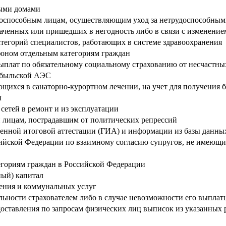
ными домами
оспособным лицам, осуществляющим уход за нетрудоспособны
раченных или пришедших в негодность либо в связи с изменение
тегорий специалистов, работающих в системе здравоохранения
фоном отдельным категориям граждан
ыплат по обязательному социальному страхованию от несчастны
обыльской АЭС
щихся в санаторно-курортном лечении, на учет для получения 
ы
сетей в ремонт и из эксплуатации
лицам, пострадавшим от политических репрессий
венной итоговой аттестации (ГИА) и информации из базы данн
сийской Федерации по взаимному согласию супругов, не имеющ
егориям граждан в Российской Федерации
ный) капитал
ения и коммунальных услуг
льности страхователем либо в случае невозможности его выплат
доставления по запросам физических лиц выписок из указанных