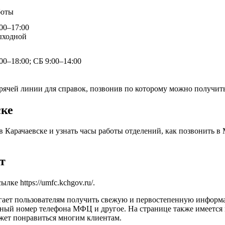
боты
00–17:00
ыходной
0–18:00; СБ 9:00–14:00
рячей линии для справок, позвонив по которому можно получит
ске
рачаевске и узнать часы работы отделений, как позвонить в
т
сылке
https://umfc.kchgov.ru/
.
ает пользователям получить свежую и первостепенную информац
единый номер телефона МФЦ и другое. На странице также имеет
жет понравиться многим клиентам.