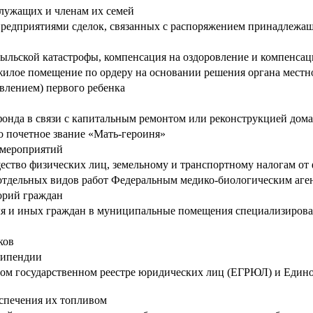
служащих и членам их семей
предприятиями сделок, связанных с распоряжением принадлеж
быльской катастрофы, компенсация на оздоровление и компенсац
жилое помещение по ордеру на основании решения органа мест
влением) первого ребенка
нда в связи с капитальным ремонтом или реконструкцией дома
 почетное звание «Мать-героиня»
 мероприятий
щество физических лиц, земельному и транспортному налогам от
отдельных видов работ Федеральным медико-биологическим аге
орий граждан
еля и иных граждан в муниципальные помещения специализиро
ков
типендии
ном государственном реестре юридических лиц (ЕГРЮЛ) и Един
спечения их топливом