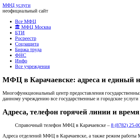
МФЦ услуги
неофициальный сайт
Все МФЦ
МФЦ Москва
БТИ
Росреестр
Соцзащита
Биржа труда
ФНС
Инфо
Все учреждения
МФЦ в Карачаевске: адреса и единый 
Многофункциональный центр предоставления государственных 
данному учреждению все государственные и городские услуги 
Адреса, телефон горячей линии и врем
Справочный телефон МФЦ в Карачаевске –
8 (8782) 25-0
Адреса отделений МФЦ в Карачаевске, а также режим работы 