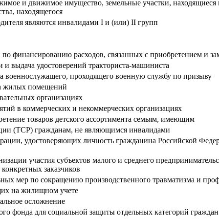
имое и движимое имущество, земельные участки, находящиеся 
тва, находящегося
дителя являются инвалидами I и (или) II групп
по финансированию расходов, связанных с приобретением и за
 и выдача удостоверений тракториста-машиниста
ка военнослужащего, проходящего военную службу по призыву
тва жилых помещений
овательных организациях
иятий в коммерческих и некоммерческих организациях
етение товаров детского ассортимента семьям, имеющим
ации (ТСР) гражданам, не являющимся инвалидами
рации, удостоверяющих личность гражданина Российской Федер
ации участия субъектов малого и среднего предпринимательства
 конкретных заказчиков
ных мер по сокращению производственного травматизма и про
ящих на жилищном учете
альное осложнение
го фонда для социальной защиты отдельных категорий граждан