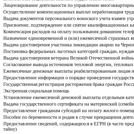
Лицензирование деятельности по управлению многоквартир
Осуществление компенсационных выплат неработающим труд
Выдача документов персонального воинского учета взамен ут
Присвоение, подтверждение или снятие квалификационных ка
Компенсация расходов на оплату пользования домашним теле
Назначение единовременной и (или) ежемесячной страховых в
Выдача удостоверения участника ликвидации аварии на Черн
Постановка федеральных льготных категорий граждан, нуждаю
Выдача удостоверения ветерана Великой Отечественной войн
Согласование вывода источников тепловой энергии, тепловых 
Ежемесячные денежные выплаты реабилитированным лицам и 
Предоставление информации о порядке проведения государст
Государственная регистрация расторжения брака граждан Рос
Экстренная социальная помощь
Установление ежемесячной денежной выплаты отдельным кат
Выдача государственного сертификата на материнский (семей
Предоставление гражданам субсидий на оплату жилого помещ
Пособие по беременности и родам в случае прекращения деяте
Предоставление сведений, содержащихся в ЕГРН (в части пре
тайну)