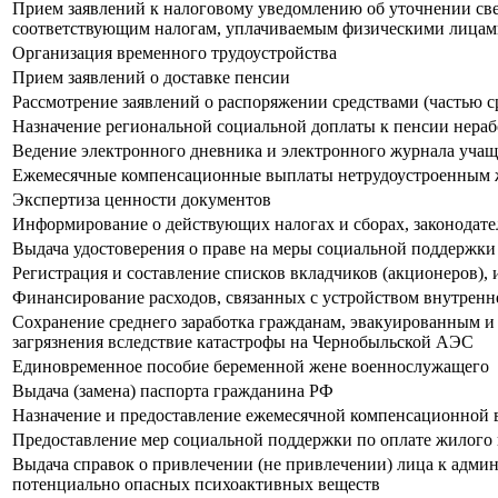
Прием заявлений к налоговому уведомлению об уточнении све
соответствующим налогам, уплачиваемым физическими лица
Организация временного трудоустройства
Прием заявлений о доставке пенсии
Рассмотрение заявлений о распоряжении средствами (частью с
Назначение региональной социальной доплаты к пенсии нер
Ведение электронного дневника и электронного журнала учащ
Ежемесячные компенсационные выплаты нетрудоустроенным же
Экспертиза ценности документов
Информирование о действующих налогах и сборах, законодател
Выдача удостоверения о праве на меры социальной поддержки
Регистрация и составление списков вкладчиков (акционеров)
Финансирование расходов, связанных с устройством внутрен
Сохранение среднего заработка гражданам, эвакуированным и
загрязнения вследствие катастрофы на Чернобыльской АЭС
Единовременное пособие беременной жене военнослужащего
Выдача (замена) паспорта гражданина РФ
Назначение и предоставление ежемесячной компенсационной в
Предоставление мер социальной поддержки по оплате жилого 
Выдача справок о привлечении (не привлечении) лица к админ
потенциально опасных психоактивных веществ