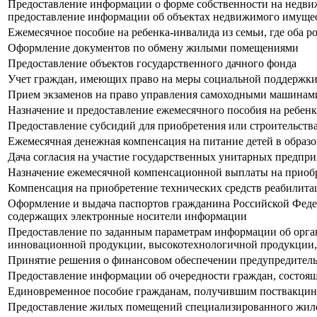
Предоставление информации о форме собственности на недвиж
предоставление информации об объектах недвижимого имущес
Ежемесячное пособие на ребенка-инвалида из семьи, где оба ро
Оформление документов по обмену жилыми помещениями
Предоставление объектов государственного дачного фонда
Учет граждан, имеющих право на меры социальной поддержки 
Прием экзаменов на право управления самоходными машинами
Назначение и предоставление ежемесячного пособия на ребен
Предоставление субсидий для приобретения или строительс
Ежемесячная денежная компенсация на питание детей в образ
Дача согласия на участие государственных унитарных предпр
Назначение ежемесячной компенсационной выплаты на приобр
Компенсация на приобретение технических средств реабилит
Оформление и выдача паспортов гражданина Российской Феде
содержащих электронные носители информации
Предоставление по заданным параметрам информации об организ
инновационной продукции, высокотехнологичной продукции,
Принятие решения о финансовом обеспечении предупредитель
Предоставление информации об очередности граждан, состо
Единовременное пособие гражданам, получившим поствакцин
Предоставление жилых помещений специализированного жило