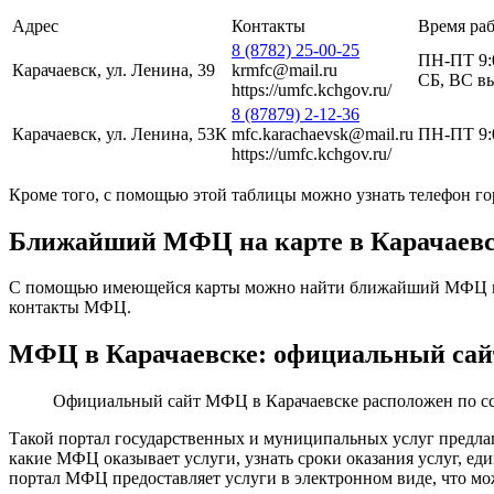
Адрес
Контакты
Время ра
8 (8782) 25-00-25
ПН-ПТ 9:
Карачаевск, ул. Ленина, 39
krmfc@mail.ru
СБ, ВС в
https://umfc.kchgov.ru/
8 (87879) 2-12-36
Карачаевск, ул. Ленина, 53К
mfc.karachaevsk@mail.ru
ПН-ПТ 9:0
https://umfc.kchgov.ru/
Кроме того, с помощью этой таблицы можно узнать телефон го
Ближайший МФЦ на карте в Карачаев
С помощью имеющейся карты можно найти ближайший МФЦ в Ка
контакты МФЦ.
МФЦ в Карачаевске: официальный сай
Официальный сайт МФЦ в Карачаевске расположен по с
Такой портал государственных и муниципальных услуг предлаг
какие МФЦ оказывает услуги, узнать сроки оказания услуг, 
портал МФЦ предоставляет услуги в электронном виде, что мо