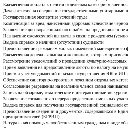
Ежемесячная доплата к пенсии отдельным категориям военно
Дача согласия на совершение государственными унитарными 
Государственная экспертиза условий труда
Компенсация за вред, нанесенный здоровью вследствие черно
Заключение договора социального найма на предоставленное 
Назначение ежемесячной выплаты в связи с рождением (усыно
Выдача справок о наличии (отсутствии) судимости
Предоставление гражданам жилых помещений маневренного фо
Ежемесячная денежная выплата женщинам, которым присвоено
Рассмотрение уведомлений о проведении культурно-массовых
Прием заявления на предоставление льготы по налогу на иму
Прием и учет уведомлений о начале осуществления ЮЛ и ИП 
Обеспечение санаторно-курортным лечением отдельных катег
Согласование разрешения на вселение членов семьи нанимат
Запись на обзорные, тематические и интерактивные экскурсии
Заключение соглашения о перераспределении земельных участ
Выдача справок для получения государственной социальной с
Предоставление сведений и документов, содержащихся в Еди
предпринимателей (ЕГРИП)
Натуральная помощь малообеспеченным гражданам в виде обе