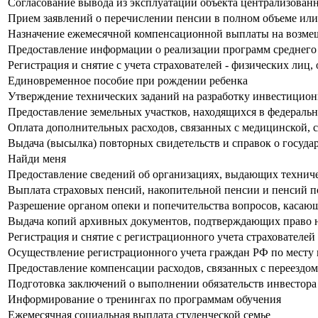
Согласование вывода из эксплуатации объекта централизован
Прием заявлений о перечислении пенсии в полном объеме или
Назначение ежемесячной компенсационной выплаты на возмещ
Предоставление информации о реализации программ среднего
Регистрация и снятие с учета страхователей - физических лиц
Единовременное пособие при рождении ребенка
Утверждение технических заданий на разработку инвестицион
Предоставление земельных участков, находящихся в федеральн
Оплата дополнительных расходов, связанных с медицинской, 
Выдача (высылка) повторных свидетельств и справок о госуда
Найди меня
Предоставление сведений об организациях, выдающих техниче
Выплата страховых пенсий, накопительной пенсии и пенсий 
Разрешение органом опеки и попечительства вопросов, касаю
Выдача копий архивных документов, подтверждающих право н
Регистрация и снятие с регистрационного учета страхователей
Осуществление регистрационного учета граждан РФ по месту 
Предоставление компенсации расходов, связанных с переездо
Подготовка заключений о выполнении обязательств инвестора
Информирование о тренингах по программам обучения
Ежемесячная социальная выплата студенческой семье