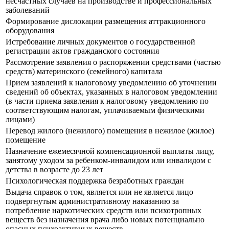
несчастных случаев на производстве и профессиональных
заболеваний
Формирование дислокации размещения аттракционного
оборудования
Истребование личных документов о государственной
регистрации актов гражданского состояния
Рассмотрение заявления о распоряжении средствами (частью
средств) материнского (семейного) капитала
Прием заявлений к налоговому уведомлению об уточнении
сведений об объектах, указанных в налоговом уведомлении
(в части приема заявления к налоговому уведомлению по
соответствующим налогам, уплачиваемым физическими
лицами)
Перевод жилого (нежилого) помещения в нежилое (жилое)
помещение
Назначение ежемесячной компенсационной выплаты лицу,
занятому уходом за ребенком-инвалидом или инвалидом с
детства в возрасте до 23 лет
Психологическая поддержка безработных граждан
Выдача справок о том, является или не является лицо
подвергнутым административному наказанию за
потребление наркотических средств или психотропных
веществ без назначения врача либо новых потенциально
опасных психоактивных веществ