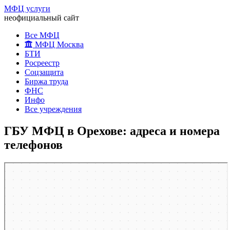
МФЦ услуги
неофициальный сайт
Все МФЦ
МФЦ Москва
БТИ
Росреестр
Соцзащита
Биржа труда
ФНС
Инфо
Все учреждения
ГБУ МФЦ в Орехове: адреса и номера
телефонов