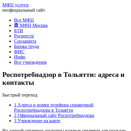
МФЦ услуги
неофициальный сайт
Все МФЦ
МФЦ Москва
БТИ
Росреестр
Соцзащита
Биржа труда
ФНС
Инфо
Все учреждения
Роспотребнадзор в Тольятти: адреса и
контакты
Быстрый переход
1
Адреса и номер телефона справочной
Роспотребнадзора в Тольятти
2
Официальный сайт Роспотребнадзора
3
Учреждение на карте
На данной странице доступны важные сведения для граждан,