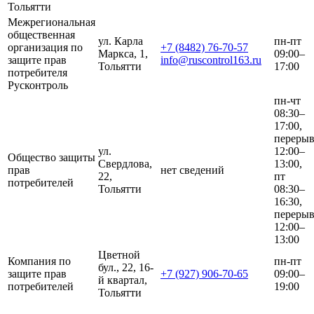
Тольятти
Межрегиональная
общественная
ул. Карла
пн-пт
организация по
+7 (8482) 76-70-57
Маркса, 1,
09:00–
защите прав
info@ruscontrol163.ru
Тольятти
17:00
потребителя
Русконтроль
пн-чт
08:30–
17:00,
переры
ул.
12:00–
Общество защиты
Свердлова,
13:00,
прав
нет сведений
22,
пт
потребителей
Тольятти
08:30–
16:30,
переры
12:00–
13:00
Цветной
Компания по
пн-пт
бул., 22, 16-
защите прав
+7 (927) 906-70-65
09:00–
й квартал,
потребителей
19:00
Тольятти