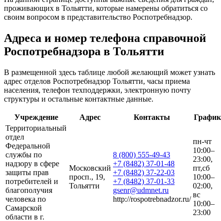
проживающих в Тольятти, которые намерены обратиться со
своим вопросом в представительство Роспотребнадзор.
Адреса и номер телефона справочной
Роспотребнадзора в Тольятти
В размещенной здесь таблице любой желающий может узнать
адрес отделов Роспотребнадзор Тольятти, часы приема
населения, телефон техподдержки, электронную почту
структуры и остальные контактные данные.
Учреждение
Адрес
Контакты
График
Территориальный
отдел
пн-чт
Федеральной
10:00–
службы по
8 (800) 555-49-43
23:00,
надзору в сфере
+7 (8482) 37-01-48
Московский
пт,сб
защиты прав
+7 (8482) 37-22-03
просп., 19,
10:00–
потребителей и
+7 (8482) 37-01-33
Тольятти
02:00,
благополучия
gsenr@udmnet.ru
вс
человека по
http://rospotrebnadzor.ru/
10:00–
Самарской
23:00
области в г.