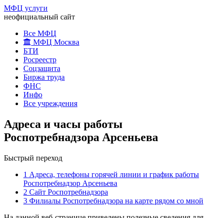
МФЦ услуги
неофициальный сайт
Все МФЦ
МФЦ Москва
БТИ
Росреестр
Соцзащита
Биржа труда
ФНС
Инфо
Все учреждения
Адреса и часы работы
Роспотребнадзора Арсеньева
Быстрый переход
1
Адреса, телефоны горячей линии и график работы
Роспотребнадзор Арсеньева
2
Сайт Роспотребнадзора
3
Филиалы Роспотребнадзора на карте рядом со мной
На данной веб-странице приведены полезные сведения для