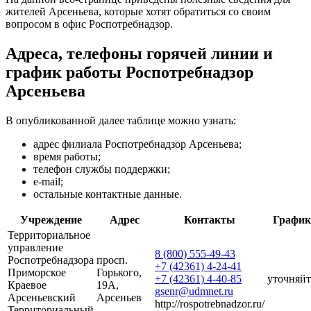
жителей Арсеньева, которые хотят обратиться со своим
вопросом в офис Роспотребнадзор.
Адреса, телефоны горячей линии и
график работы Роспотребнадзор
Арсеньева
В опубликованной далее таблице можно узнать:
адрес филиала Роспотребнадзор Арсеньева;
время работы;
телефон службы поддержки;
e-mail;
остальные контактные данные.
Учреждение
Адрес
Контакты
График
Территориальное
управление
8 (800) 555-49-43
Роспотребнадзора
просп.
+7 (42361) 4-24-41
Приморское
Горького,
+7 (42361) 4-40-85
уточняйт
Краевое
19А,
gsenr@udmnet.ru
Арсеньевский
Арсеньев
http://rospotrebnadzor.ru/
Территориальный