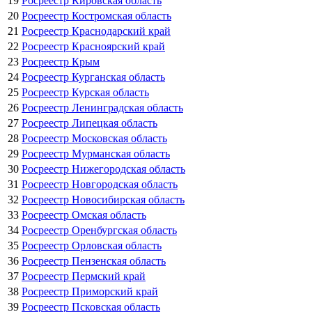
19
Росреестр Кировская область
20
Росреестр Костромская область
21
Росреестр Краснодарский край
22
Росреестр Красноярский край
23
Росреестр Крым
24
Росреестр Курганская область
25
Росреестр Курская область
26
Росреестр Ленинградская область
27
Росреестр Липецкая область
28
Росреестр Московская область
29
Росреестр Мурманская область
30
Росреестр Нижегородская область
31
Росреестр Новгородская область
32
Росреестр Новосибирская область
33
Росреестр Омская область
34
Росреестр Оренбургская область
35
Росреестр Орловская область
36
Росреестр Пензенская область
37
Росреестр Пермский край
38
Росреестр Приморский край
39
Росреестр Псковская область