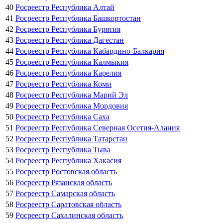
40
Росреестр Республика Алтай
41
Росреестр Республика Башкортостан
42
Росреестр Республика Бурятия
43
Росреестр Республика Дагестан
44
Росреестр Республика Кабардино-Балкария
45
Росреестр Республика Калмыкия
46
Росреестр Республика Карелия
47
Росреестр Республика Коми
48
Росреестр Республика Марий Эл
49
Росреестр Республика Мордовия
50
Росреестр Республика Саха
51
Росреестр Республика Северная Осетия-Алания
52
Росреестр Республика Татарстан
53
Росреестр Республика Тыва
54
Росреестр Республика Хакасия
55
Росреестр Ростовская область
56
Росреестр Рязанская область
57
Росреестр Самарская область
58
Росреестр Саратовская область
59
Росреестр Сахалинская область