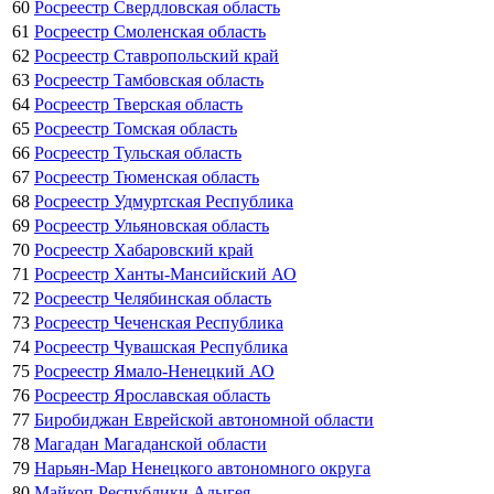
60
Росреестр Свердловская область
61
Росреестр Смоленская область
62
Росреестр Ставропольский край
63
Росреестр Тамбовская область
64
Росреестр Тверская область
65
Росреестр Томская область
66
Росреестр Тульская область
67
Росреестр Тюменская область
68
Росреестр Удмуртская Республика
69
Росреестр Ульяновская область
70
Росреестр Хабаровский край
71
Росреестр Ханты-Мансийский АО
72
Росреестр Челябинская область
73
Росреестр Чеченская Республика
74
Росреестр Чувашская Республика
75
Росреестр Ямало-Ненецкий АО
76
Росреестр Ярославская область
77
Биробиджан Еврейской автономной области
78
Магадан Магаданской области
79
Нарьян-Мар Ненецкого автономного округа
80
Майкоп Республики Адыгея