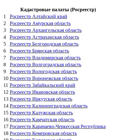
Кадастровые палаты (Росреестр)
1
Росреестр Алтайский край
2
Росреестр Амурская область
3
Росреестр Архангельская область
4
Росреестр Астраханская область
5
Росреестр Белгородская область
6
Росреестр Брянская область
7
Росреестр Владимирская область
8
Росреестр Волгоградская область
9
Росреестр Вологодская область
10
Росреестр Воронежская область
11
Росреестр Забайкальский край
12
Росреестр Ивановская область
13
Росреестр Иркутская область
14
Росреестр Калининградская область
15
Росреестр Калужская область
16
Росреестр Камчатская область
17
Росреестр Карачаево-Черкесская Республика
18
Росреестр Кемеровская область