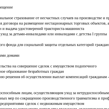
омещение
циальное страхование от несчастных случаев на производстве и
я договора на размещение нестационарных торговых объектов, 
 и выдача удостоверений тракториста-машиниста
ход за детьми-инвалидами или инвалидами с детства I группы
го фонда для социальной защиты отдельных категорий граждан
ными домами
ельства на совершение сделок с имуществом подопечного
ное образование безработных граждан
ию решения об осуществлении выплат компенсаций гражданам -
оспособным лицам, осуществляющим уход за нетрудоспособны
ных мер по сокращению производственного травматизма и про
 предприятиями сделок с недвижимым имуществом
реездом на новое место жительства гражданам, эвакуированным 