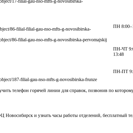
s/object/17-filial-gau-nso-mfts-g-novosibirska-
ПН 8:00–1
object/86-filial-filial-gau-nso-mfts-g-novosibirska-
s/object/86-filial-gau-nso-mfts-g-novosibirska-pervomajskij
ПН-ЧТ 9:0
13:48
ПН-ПТ 9:
s/object/187-filial-gau-nso-mfts-g-novosibirska-frunze
ить телефон горячей линии для справок, позвонив по котором
Новосибирск и узнать часы работы отделений, бесплатный те