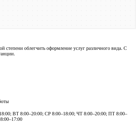
й степени облегчить оформление услуг различного вида. С
танции.
боты
8:00; ВТ 8:00–20:00; СР 8:00–18:00; ЧТ 8:00–20:00; ПТ 8:00–
 8:00–17:00