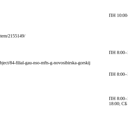
ПН 10:00–
/item/2155149/
ПН 8:00–1
/object/84-filial-gau-nso-mfts-g-novosibirska-gorskij
ПН 8:00–1
ПН 8:00–1
18:00; СБ