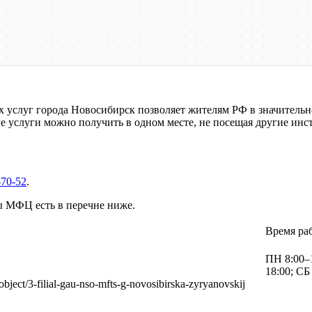
услуг города Новосибирск позволяет жителям РФ в значительно
 услуги можно получить в одном месте, не посещая другие инс
-70-52
.
ы МФЦ есть в перечне ниже.
Время ра
ПН 8:00–1
18:00; СБ
s/object/3-filial-gau-nso-mfts-g-novosibirska-zyryanovskij