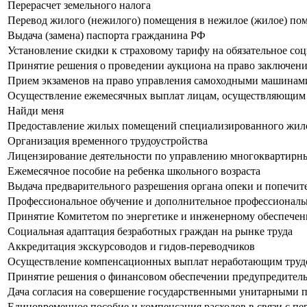
Перерасчет земельного налога
Перевод жилого (нежилого) помещения в нежилое (жилое) п
Выдача (замена) паспорта гражданина РФ
Установление скидки к страховому тарифу на обязательное со
Принятие решения о проведении аукциона на право заключени
Прием экзаменов на право управления самоходными машинами
Осуществление ежемесячных выплат лицам, осуществляющим у
Найди меня
Предоставление жилых помещений специализированного жило
Организация временного трудоустройства
Лицензирование деятельности по управлению многоквартир
Ежемесячное пособие на ребенка школьного возраста
Выдача предварительного разрешения органа опеки и попечит
Профессиональное обучение и дополнительное профессиональ
Принятие Комитетом по энергетике и инженерному обеспечен
Социальная адаптация безработных граждан на рынке труда
Аккредитация экскурсоводов и гидов-переводчиков
Осуществление компенсационных выплат неработающим труд
Принятие решения о финансовом обеспечении предупредитель
Дача согласия на совершение государственными унитарными
Единовременное пособие и компенсация расходов в связи с пе