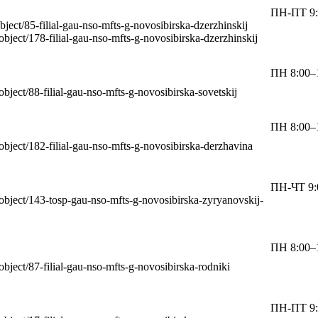
ПН-ПТ 9:
/object/85-filial-gau-nso-mfts-g-novosibirska-dzerzhinskij
s/object/178-filial-gau-nso-mfts-g-novosibirska-dzerzhinskij
ПН 8:00–1
s/object/88-filial-gau-nso-mfts-g-novosibirska-sovetskij
ПН 8:00–1
s/object/182-filial-gau-nso-mfts-g-novosibirska-derzhavina
ПН-ЧТ 9:
ls/object/143-tosp-gau-nso-mfts-g-novosibirska-zyryanovskij-
ПН 8:00–1
s/object/87-filial-gau-nso-mfts-g-novosibirska-rodniki
ПН-ПТ 9: