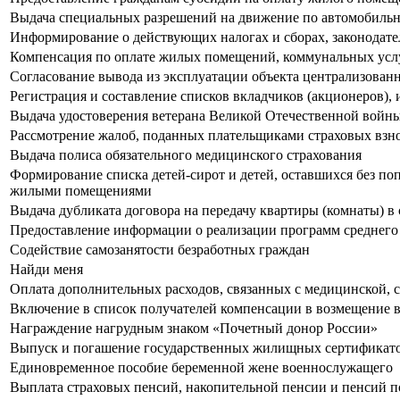
Выдача специальных разрешений на движение по автомобильн
Информирование о действующих налогах и сборах, законодател
Компенсация по оплате жилых помещений, коммунальных услу
Согласование вывода из эксплуатации объекта централизован
Регистрация и составление списков вкладчиков (акционеров)
Выдача удостоверения ветерана Великой Отечественной войн
Рассмотрение жалоб, поданных плательщиками страховых взн
Выдача полиса обязательного медицинского страхования
Формирование списка детей-сирот и детей, оставшихся без поп
жилыми помещениями
Выдача дубликата договора на передачу квартиры (комнаты) в
Предоставление информации о реализации программ среднего
Содействие самозанятости безработных граждан
Найди меня
Оплата дополнительных расходов, связанных с медицинской, 
Включение в список получателей компенсации в возмещение в
Награждение нагрудным знаком «Почетный донор России»
Выпуск и погашение государственных жилищных сертификато
Единовременное пособие беременной жене военнослужащего
Выплата страховых пенсий, накопительной пенсии и пенсий 