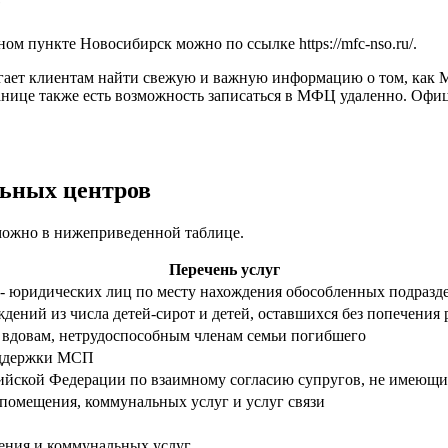
е
нном пункте Новосибирск можно по ссылке
https://mfc-nso.ru/
.
гает клиентам найти свежую и важную информацию о том, как М
ранице также есть возможность записаться в МФЦ удаленно. Оф
ьных центров
 можно в нижеприведенной таблице.
Перечень услуг
й - юридических лиц по месту нахождения обособленных подразд
ений из числа детей-сирот и детей, оставшихся без попечения 
 вдовам, нетрудоспособным членам семьи погибшего
оддержки МСП
сийской Федерации по взаимному согласию супругов, не имеющ
помещения, коммунальных услуг и услуг связи
ения и коммунальных услуг