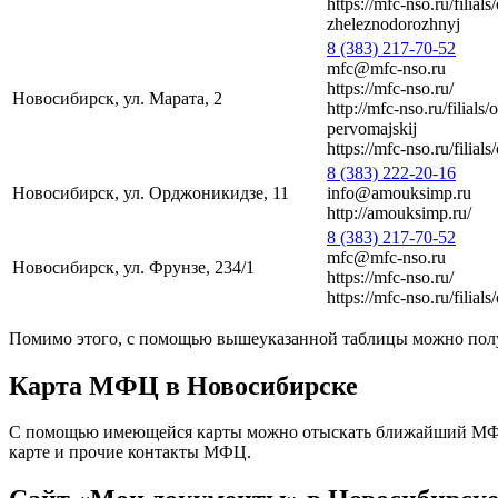
https://mfc-nso.ru/filial
zheleznodorozhnyj
8 (383) 217-70-52
mfc@mfc-nso.ru
https://mfc-nso.ru/
Новосибирск, ул. Марата, 2
http://mfc-nso.ru/filials/
pervomajskij
https://mfc-nso.ru/filial
8 (383) 222-20-16
Новосибирск, ул. Орджоникидзе, 11
info@amouksimp.ru
http://amouksimp.ru/
8 (383) 217-70-52
mfc@mfc-nso.ru
Новосибирск, ул. Фрунзе, 234/1
https://mfc-nso.ru/
https://mfc-nso.ru/filial
Помимо этого, с помощью вышеуказанной таблицы можно получ
Карта МФЦ в Новосибирске
С помощью имеющейся карты можно отыскать ближайший МФЦ 
карте и прочие контакты МФЦ.