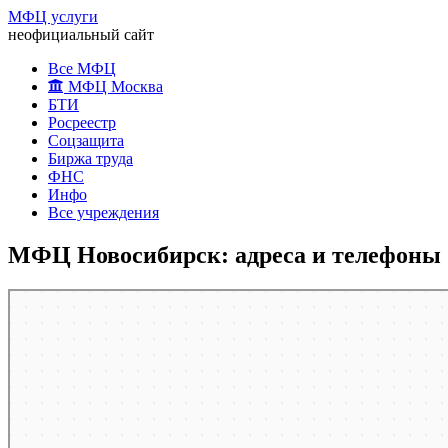
МФЦ услуги
неофициальный сайт
Все МФЦ
МФЦ Москва
БТИ
Росреестр
Соцзащита
Биржа труда
ФНС
Инфо
Все учреждения
МФЦ Новосибирск: адреса и телефоны