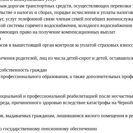
ым дорогам транспортных средств, осуществляющих перевозки 
ьстве о налогах и сборах, порядке исчисления и уплаты налогов
г, услуг телефонной связи членам семей погибших военнослуж
ной системы горячего водоснабжения, холодного водоснабжения 
, имеющих право на получение компенсационных выплат
ы
осов в вышестоящий орган контроля за уплатой страховых взно
ечения родителей, лиц из числа детей-сирот и детей, оставших
 собственность граждан
 профессионального образования, а также дополнительных про
социальной и профессиональной реабилитацией после несчастны
реда, причиненного здоровью вследствие катастрофы на Черноб
в, выдаваемых гражданам, лишившимся жилого помещения в ре
по государственному пенсионному обеспечению