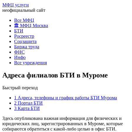
МФЦ услуги
неофициальный сайт
Все МФЦ
МФЦ Москва
БТИ
Росреестр
Соцзащита
Биржа труда
ФНС
Инфо
Все учреждения
Адреса филиалов БТИ в Муроме
Быстрый переход
1
Адреса, телефоны и график работы БТИ Мурома
2
Портал БТИ
3
Карта БТИ
Здесь опубликована важная информация для физических и
юридических лиц, зарегистрированных в Муроме, которые
собираются обратиться с какой-либо целью в офис БТИ.