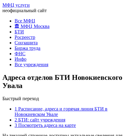
МФЦ услуги
неофициальный сайт
Все МФЦ
МФЦ Москва
БТИ
Росреестр
Соцзащита
Биржа труда
ФНС
Инфо
Все учреждения
Адреса отделов БТИ Новокиевского
Увала
Быстрый переход
1
Расписание, адреса и горячая линия БТИ в
Новокиевском Увале
2
БТИ: сайт учреждения
3
Посмотреть адреса на карте
На текущей странице доступны актуальные сведения для