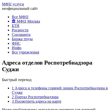
МФЦ услуги
неофициальный сайт
Все МФЦ
МФЦ Москва
БТИ
Росреестр
Соцзащита
Биржа труда
ФНС
Инфо
Все учреждения
Адреса отделов Роспотребнадзора
Суджи
Быстрый переход
1
Адреса и телефоны горячей линии Роспотребнадзора в
Судже
2
Портал Роспотребнадзора
3
Посмотреть адреса на карте
Ниже опубликованы актуальные сведения для жителей