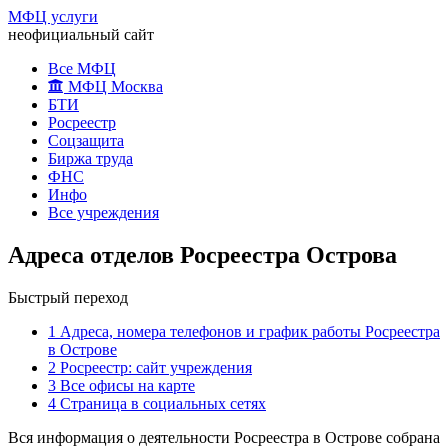
МФЦ услуги
неофициальный сайт
Все МФЦ
МФЦ Москва
БТИ
Росреестр
Соцзащита
Биржа труда
ФНС
Инфо
Все учреждения
Адреса отделов Росреестра Острова
Быстрый переход
1
Адреса, номера телефонов и график работы Росреестра
в Острове
2
Росреестр: сайт учреждения
3
Все офисы на карте
4
Страница в социальных сетях
Вся информация о деятельности Росреестра в Острове собрана