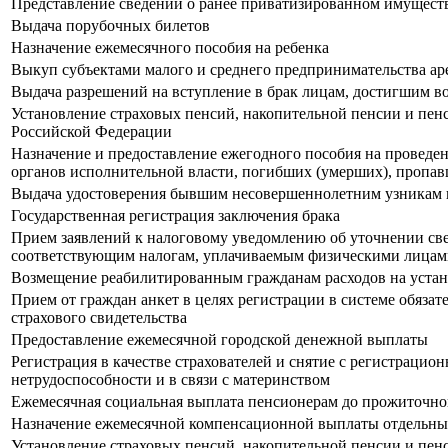
Представление сведений о ранее приватизированном имущест
Выдача порубочных билетов
Назначение ежемесячного пособия на ребенка
Выкуп субъектами малого и среднего предпринимательства а
Выдача разрешений на вступление в брак лицам, достигшим в
Установление страховых пенсий, накопительной пенсии и пен
Российской Федерации
Назначение и предоставление ежегодного пособия на проведе
органов исполнительной власти, погибших (умерших), пропав
Выдача удостоверения бывшим несовершеннолетним узникам 
Государственная регистрация заключения брака
Прием заявлений к налоговому уведомлению об уточнении све
соответствующим налогам, уплачиваемым физическими лица
Возмещение реабилитированным гражданам расходов на уста
Прием от граждан анкет в целях регистрации в системе обязат
страхового свидетельства
Предоставление ежемесячной городской денежной выплаты
Регистрация в качестве страхователей и снятие с регистраци
нетрудоспособности и в связи с материнством
Ежемесячная социальная выплата пенсионерам до прожиточн
Назначение ежемесячной компенсационной выплаты отдельн
Установление страховых пенсий, накопительной пенсии и пе