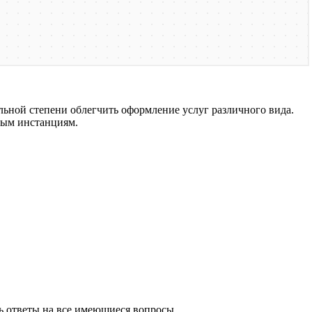
ьной степени облегчить оформление услуг различного вида.
ным инстанциям.
ь ответы на все имеющиеся вопросы.