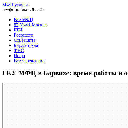
МФЦ услуги
неофициальный сайт
Все МФЦ
МФЦ Москва
БТИ
Росреестр
Соцзащита
Биржа труда
ФНС
Инфо
Все учреждения
ГКУ МФЦ в Барвихе: время работы и 