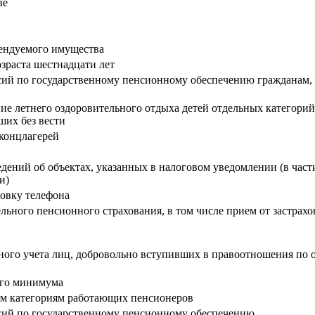
ве
рендуемого имущества
озраста шестнадцати лет
сий по государственному пенсионному обеспечению гражданам,
ние летнего оздоровительного отдыха детей отдельных категор
ших без вести
концлагерей
дений об объектах, указанных в налоговом уведомлении (в част
ми)
новку телефона
ельного пенсионного страхования, в том числе прием от застрах
онного учета лиц, добровольно вступивших в правоотношения по
ого минимума
ым категориям работающих пенсионеров
нсий по государственному пенсионному обеспечению