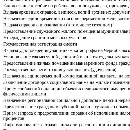
Ежемесячное пособие на ребенка военнослужащего, проходящ
Выдача архивных справок, выписок, копий архивных докумен
Назначение единовременного пособия беременной жене воен
Выдача справок о проживании (в том числе сезонном)
Предоставление служебного жилого помещения муниципальн
Утверждение границ земельных участков
Государственная регистрация смерти
Выдача удостоверения участникам катастрофы на Чернобыль
Установление ежемесячной денежной выплаты отдельным кате
Предоставление жилых помещений маневренного фонда гражд
Государственная регистрация усыновления (удочерения)
Назначение единовременной компенсационной выплаты на воз
Заключение договоров социального найма на жилые помещени
Прием сообщений о наличии объектов недвижимого имущества
физическими лицами
Назначение региональной социальной доплаты к пенсии нер
Предоставление гражданам субсидий на оплату жилого помещ
Прием запроса о предоставлении справки об исполнении налог
процентов
Информирование застрахованных лиц о состоянии их индивиду