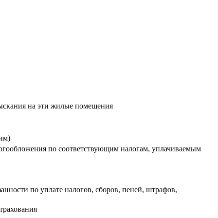
ыскания на эти жилые помещения
а
ним)
логообложения по соответствующим налогам, уплачиваемым
нности по уплате налогов, сборов, пеней, штрафов,
трахования