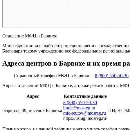
Отделение МФЦ в Барвихе
Многофункциональный центр предоставления государственных у
Благодаря такому учреждению все федеральные и региональные
Адреса центров в Барвихе и их время р
Справочный телефон МФЦ в Барвихе –
8 (800) 550-50-30
.
Адреса отделений МФЦ в Барвихе, а также режим работы МФЦ
Адрес
Контактные данные
8 (800) 550-50-30
bmfc@mosreg.ru
Барвиха, 39, посёлок Барвиха
ПН, ЧТ 9:0
mfc-reutov@mosreg.ru
https://uslugi.mosreg.ru/
Помимо этого, из данной таблицы можно узнать телефон горяч