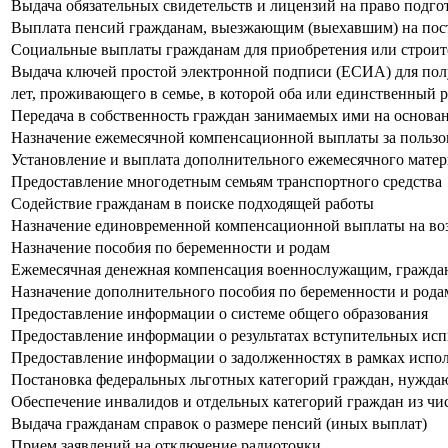
Выдача обязательных свидетельств и лицензий на право подг
Выплата пенсий гражданам, выезжающим (выехавшим) на пост
Социальные выплаты гражданам для приобретения или строи
Выдача ключей простой электронной подписи (ЕСИА) для полу
лет, проживающего в семье, в которой оба или единственный р
Передача в собственность граждан занимаемых ими на основ
Назначение ежемесячной компенсационной выплаты за пользо
Установление и выплата дополнительного ежемесячного матер
Предоставление многодетным семьям транспортного средства
Содействие гражданам в поиске подходящей работы
Назначение единовременной компенсационной выплаты на возм
Назначение пособия по беременности и родам
Ежемесячная денежная компенсация военнослужащим, граждана
Назначение дополнительного пособия по беременности и род
Предоставление информации о системе общего образования
Предоставление информации о результатах вступительных исп
Предоставление информации о задолженностях в рамках испо
Постановка федеральных льготных категорий граждан, нуждаю
Обеспечение инвалидов и отдельных категорий граждан из чи
Выдача гражданам справок о размере пенсий (иных выплат)
Прием заявлений на отключение радиоточки