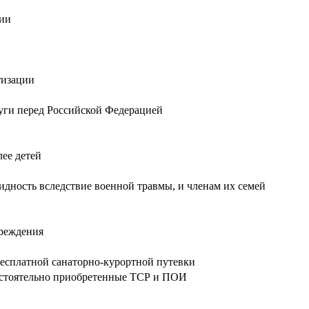
ции
тизации
луги перед Российской Федерацией
лее детей
дность вследствие военной травмы, и членам их семей
чреждения
бесплатной санаторно-курортной путевки
мостоятельно приобретенные ТСР и ПОИ