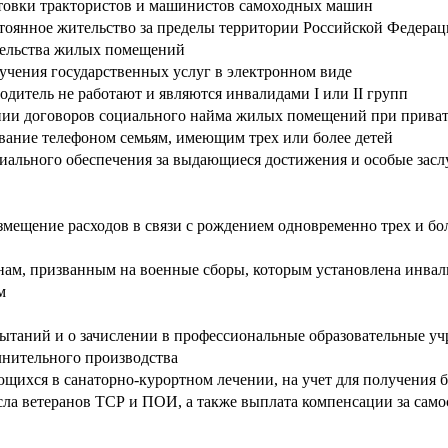
отовки трактористов и машинистов самоходных машин
оянное жительство за пределы территории Российской Федера
тельства жилых помещений
чения государственных услуг в электронном виде
одитель не работают и являются инвалидами I или II групп
ании договоров социального найма жилых помещений при прива
вание телефоном семьям, имеющим трех или более детей
иального обеспечения за выдающиеся достижения и особые зас
ещение расходов в связи с рождением одновременно трех и бо
м, призванным на военные сборы, которым установлена инвали
ам
ытаний и о зачислении в профессиональные образовательные у
лнительного производства
щихся в санаторно-курортном лечении, на учет для получения 
сла ветеранов ТСР и ПОИ, а также выплата компенсации за са