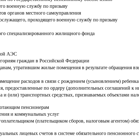
его военную службу по призыву
тов органов местного самоуправления
нослужащего, проходящего военную службу по призыву
ого специализированного жилищного фонда
ской АЭС
гориям граждан в Российской Федерации
анам, утратившим жилые помещения в результате обращения вз
мещение расходов в связи с рождением (усыновлением) ребенк
я, предоставленные по ордеру (дополнительных соглашений к 
 и (или) транспортных средствах, признаваемых объектами на
аботающим пенсионерам
ения и коммунальных услуг
оплательщиком (плательщиком сборов, налоговым агентом) обяза
альных лицевых счетов в системе обязательного пенсионного с