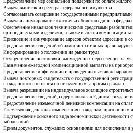
Предоставление мер социальной поддержки по оплате жилого 
Выдача выписок из реестра федерального имущества
Согласовывать совершение государственными предприятиями
Выдача и аннулирование охотничьих билетов единого федерал
Обеспечение инвалидов техническими средствами реабилитации
ортопедическими изделиями, а также выплата компенсации за 
Присвоение и аннулирование адресов объектам адресации в с
Предоставление сведений об административных правонаруше
Информирование о положении на рынке труда
Осуществление постановки вынужденных переселенцев на уч
Назначение ежегодной компенсационной выплаты на приобрет
Предоставление информации о проведении выставок народного
Выдача повторных свидетельств о государственной регистраци
гражданского состояния по письменным запросам граждан
Выдача разрешений на индивидуальное жилищное строительс
Предоставление сведений, содержащихся в Едином государст
Предоставление ежемесячной денежной компенсации на оплату
Ежемесячная денежная компенсация гражданам, признанным и
Подтверждение основного вида экономической деятельности с
заболеваний
Прием документов, служащих основаниями для исчисления и у