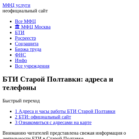
МФЦ услуги
неофициальный сайт
Все МФЦ
МФЦ Москва
БТИ
Росреестр
Соцзащита
Биржа труда
ФНС
Инфо
Все учреждения
БТИ Старой Полтавки: адреса и
телефоны
Быстрый переход
1
Адреса и часы работы БТИ Старой Полтавки
2
БТИ: официальный сайт
3
Ознакомиться с адресами на карте
Вниманию читателей представлена свежая информация о
деятельности БТИ в Старой Полтавке.