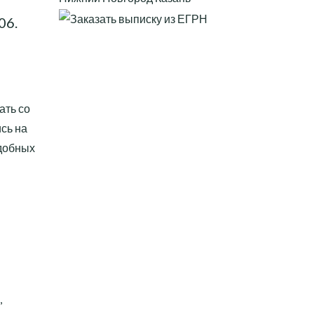
-06
.
ать со
сь на
удобных
,