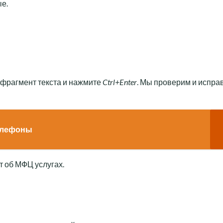
ые.
 фрагмент текста и нажмите
Ctrl+Enter
. Мы проверим и испра
телефоны
 об МФЦ услугах.