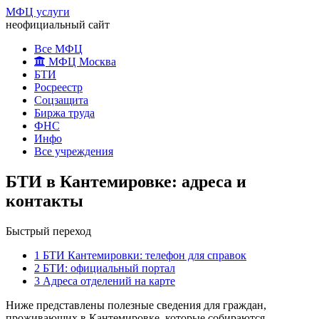
МФЦ услуги
неофициальный сайт
Все МФЦ
МФЦ Москва
БТИ
Росреестр
Соцзащита
Биржа труда
ФНС
Инфо
Все учреждения
БТИ в Кантемировке: адреса и
контакты
Быстрый переход
1
БТИ Кантемировки: телефон для справок
2
БТИ: официальный портал
3
Адреса отделений на карте
Ниже представлены полезные сведения для граждан,
проживающих в Кантемировке, которые собираются