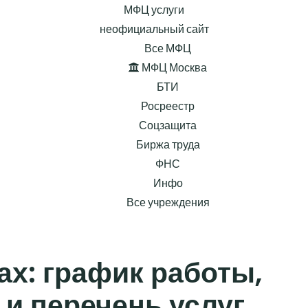
МФЦ услуги
неофициальный сайт
Все МФЦ
МФЦ Москва
БТИ
Росреестр
Соцзащита
Биржа труда
ФНС
Инфо
Все учреждения
ах: график работы,
 и перечень услуг