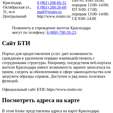
ПН-ЧТ 9:00–18:00,
Краснодар,
8 (861) 268-66-31
перерыв 13:00–14:00;
Октябрьская ул.,
8 (861) 268-26-60
ПТ 9:00–17:00,
31, м-н
mail@rosinv.ru
перерыв 13:00–14:00;
Центральный
http://www.rosinv.ru/
СБ 9:00–14:00
Позвонить в учреждение жители Краснодара
могут по телефону:
8 (800) 700-59-23
.
Сайт БТИ
Портал для предоставления услуг дает возможность
гражданам в удаленном порядке взаимодействовать с
сотрудниками структуры. Например, посредством веб-портала
жители Краснодара имеют возможность заранее записаться на
прием, следить за обновлениями в сфере законодательства или
загрузить образцы справок. Доступен и ряд иных полезных
функций.
Официальный сайт БТИ:
https://www.rosinv.ru/
.
Посмотреть адреса на карте
В этом блоке представлены адреса на карте Краснодара: