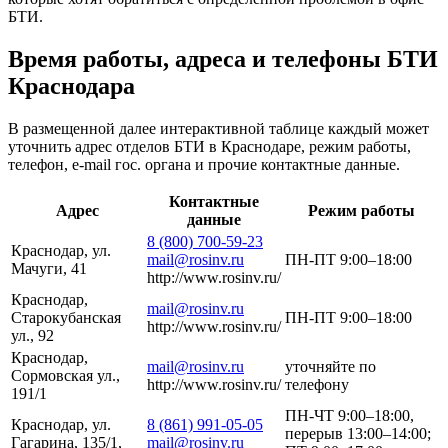
БТИ.
Время работы, адреса и телефоны БТИ
Краснодара
В размещенной далее интерактивной таблице каждый может
уточнить адрес отделов БТИ в Краснодаре, режим работы,
телефон, e-mail гос. органа и прочие контактные данные.
Контактные
Адрес
Режим работы
данные
8 (800) 700-59-23
Краснодар, ул.
mail@rosinv.ru
ПН-ПТ 9:00–18:00
Мачуги, 41
http://www.rosinv.ru/
Краснодар,
mail@rosinv.ru
Старокубанская
ПН-ПТ 9:00–18:00
http://www.rosinv.ru/
ул., 92
Краснодар,
mail@rosinv.ru
уточняйте по
Сормовская ул.,
http://www.rosinv.ru/
телефону
191/1
ПН-ЧТ 9:00–18:00,
Краснодар, ул.
8 (861) 991-05-05
перерыв 13:00–14:00;
Гагарина, 135/1,
mail@rosinv.ru