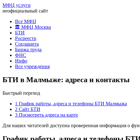
МФЦ услуги
неофициальный сайт
Все МФЦ
МФЦ Москва
БТИ
Росреестр
Соцзащита
Биржа труда
ФНС
Инфо
Все учреждения
БТИ в Малмыже: адреса и контакты
Быстрый переход
1
График работы, адреса и телефоны БТИ Малмыжа
2
Сайт БТИ
3
Посмотреть адреса на карте
Для наших читателей доступна проверенная информация о ф
График работы, адреса и телефоны Б