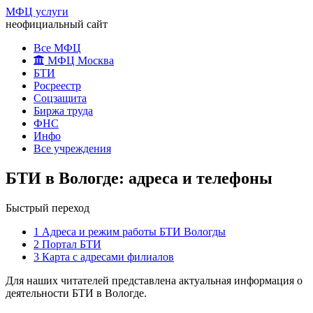
МФЦ услуги
неофициальный сайт
Все МФЦ
МФЦ Москва
БТИ
Росреестр
Соцзащита
Биржа труда
ФНС
Инфо
Все учреждения
БТИ в Вологде: адреса и телефоны
Быстрый переход
1
Адреса и режим работы БТИ Вологды
2
Портал БТИ
3
Карта с адресами филиалов
Для наших читателей представлена актуальная информация о
деятельности БТИ в Вологде.