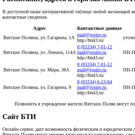
В доступной ниже интерактивной таблице любой желающий мож
контактные сведения.
Адрес
Контактные данные
mail@rosinv.ru
Вятские Поляны, ул. Гагарина, 1А
уточн
http://bti43.ru/
8 (83334) 7-01-12
Вятские Поляны, ул. Ленина, 114А
mail@rosinv.ru
ПН-ПТ
http://bti43.ru/
8 (83334) 7-01-12
Вятские Поляны, ул. Мира, 38А
mail@rosinv.ru
ПН-ПТ
http://bti43.ru/
8 (83334) 6-23-84
Вятские Поляны, ул. Гагарина, 9
mail@rosinv.ru
ПН-ПТ
http://bti43.ru/
Позвонить в учреждение жители Вятских Полян могут п
Сайт БТИ
Онлайн-сервис дает возможность физическим и юридическим л
Вятских Полян могут заранее записаться на консультацию, сл