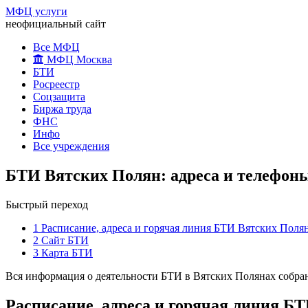
МФЦ услуги
неофициальный сайт
Все МФЦ
МФЦ Москва
БТИ
Росреестр
Соцзащита
Биржа труда
ФНС
Инфо
Все учреждения
БТИ Вятских Полян: адреса и телефон
Быстрый переход
1
Расписание, адреса и горячая линия БТИ Вятских Поля
2
Сайт БТИ
3
Карта БТИ
Вся информация о деятельности БТИ в Вятских Полянах собран
Расписание, адреса и горячая линия Б