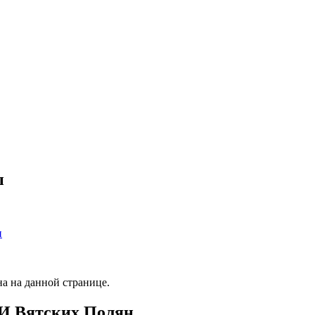
ы
н
а на данной странице.
ТИ Вятских Полян