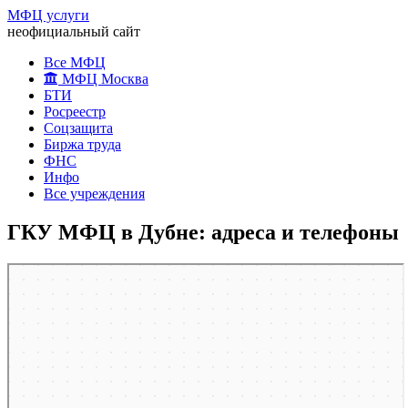
МФЦ услуги
неофициальный сайт
Все МФЦ
МФЦ Москва
БТИ
Росреестр
Соцзащита
Биржа труда
ФНС
Инфо
Все учреждения
ГКУ МФЦ в Дубне: адреса и телефоны