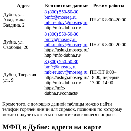
Адрес
Контактные данные
Режим работы
8 (800) 550-50-30
Дубна, ул.
bmfc@mosreg.ru
Академика
ПН-СБ 8:00–20:00
mfc-reutov@mosreg.ru
Балдина, 2
http://mfc-dubna.ru/
8 (800) 550-50-30
bmfc@mosreg.ru
Дубна, ул.
mfc-reutov@mosreg.ru
ПН-СБ 8:00–20:00
Свободы, 20
https://uslugi.mosreg.ru/
http://mfc-dubna.ru/
8 (800) 550-50-30
bmfc@mosreg.ru
mfc-reutov@mosreg.ru
ПН-ПТ 9:00–
Дубна, Тверская
https://uslugi.mosreg.ru/
18:00, перерыв
ул., 9
http://mfc-dubna.ru/
13:00–14:00
https://mfc-
dubna.ru/contacts/
Кроме того, с помощью данной таблицы можно найти
телефон горячей линии для справок, позвонив по которому
можно получить ответы на многие имеющиеся вопросы.
МФЦ в Дубне: адреса на карте