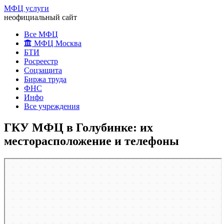
МФЦ услуги
неофициальный сайт
Все МФЦ
МФЦ Москва
БТИ
Росреестр
Соцзащита
Биржа труда
ФНС
Инфо
Все учреждения
ГКУ МФЦ в Голубинке: их
месторасположение и телефоны