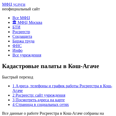
МФЦ услуги
неофициальный сайт
Все МФЦ
МФЦ Москва
БТИ
Росреестр
Соцзащита
Биржа труда
ФНС
Инфо
Все учреждения
Кадастровые палаты в Кош-Агаче
Быстрый переход
1
Адреса, телефоны и график работы Росреестра в Кош-
Агаче
2
Росреестр: сайт учреждения
3
Посмотреть адреса на карте
4
Страница в социальных сетях
Все данные о работе Росреестра в Кош-Агаче собраны на