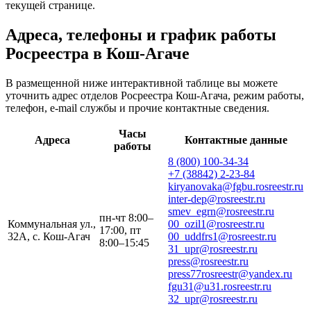
текущей странице.
Адреса, телефоны и график работы
Росреестра в Кош-Агаче
В размещенной ниже интерактивной таблице вы можете
уточнить адрес отделов Росреестра Кош-Агача, режим работы,
телефон, e-mail службы и прочие контактные сведения.
Часы
Адреса
Контактные данные
работы
8 (800) 100-34-34
+7 (38842) 2-23-84
kiryanovaka@fgbu.rosreestr.ru
inter-dep@rosreestr.ru
smev_egrn@rosreestr.ru
пн-чт 8:00–
Коммунальная ул.,
00_ozil1@rosreestr.ru
17:00, пт
32А, с. Кош-Агач
00_uddfrs1@rosreestr.ru
8:00–15:45
31_upr@rosreestr.ru
press@rosreestr.ru
press77rosreestr@yandex.ru
fgu31@u31.rosreestr.ru
32_upr@rosreestr.ru