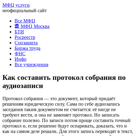
МФЦ услуги
неофициальный сайт
Все МФЦ
МФЦ Москва
БТИ
Росреестр
Соцзащита
Биржа труда
ФНС
Инфо
Все учреждения
Как составить протокол собрания по
аудиозаписи
Протокол собрания — это документ, который придаёт
решениям юридическую силу. Сама по себе аудиозапись
заседания таким документом не считается: её нигде не
требуют вести, и она не заменяет протокол. Но записать
собрание полезно. По записи потом проще составить точный
протокол и, если решение будут оспаривать, доказать, что и
как на самом деле решали. Для этого запись переводят в текст,