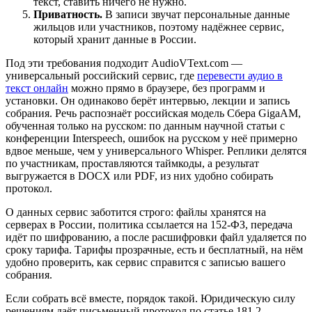
текст, ставить ничего не нужно.
Приватность.
В записи звучат персональные данные
жильцов или участников, поэтому надёжнее сервис,
который хранит данные в России.
Под эти требования подходит AudioVText.com —
универсальный российский сервис, где
перевести аудио в
текст онлайн
можно прямо в браузере, без программ и
установки. Он одинаково берёт интервью, лекции и запись
собрания. Речь распознаёт российская модель Сбера GigaAM,
обученная только на русском: по данным научной статьи с
конференции Interspeech, ошибок на русском у неё примерно
вдвое меньше, чем у универсального Whisper. Реплики делятся
по участникам, проставляются таймкоды, а результат
выгружается в DOCX или PDF, из них удобно собирать
протокол.
О данных сервис заботится строго: файлы хранятся на
серверах в России, политика ссылается на 152-ФЗ, передача
идёт по шифрованию, а после расшифровки файл удаляется по
сроку тарифа. Тарифы прозрачные, есть и бесплатный, на нём
удобно проверить, как сервис справится с записью вашего
собрания.
Если собрать всё вместе, порядок такой. Юридическую силу
решениям даёт письменный протокол по статье 181.2