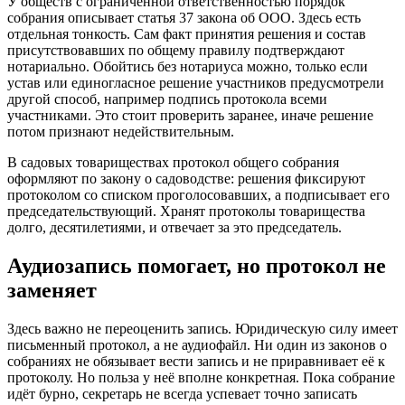
У обществ с ограниченной ответственностью порядок
собрания описывает статья 37 закона об ООО. Здесь есть
отдельная тонкость. Сам факт принятия решения и состав
присутствовавших по общему правилу подтверждают
нотариально. Обойтись без нотариуса можно, только если
устав или единогласное решение участников предусмотрели
другой способ, например подпись протокола всеми
участниками. Это стоит проверить заранее, иначе решение
потом признают недействительным.
В садовых товариществах протокол общего собрания
оформляют по закону о садоводстве: решения фиксируют
протоколом со списком проголосовавших, а подписывает его
председательствующий. Хранят протоколы товарищества
долго, десятилетиями, и отвечает за это председатель.
Аудиозапись помогает, но протокол не
заменяет
Здесь важно не переоценить запись. Юридическую силу имеет
письменный протокол, а не аудиофайл. Ни один из законов о
собраниях не обязывает вести запись и не приравнивает её к
протоколу. Но польза у неё вполне конкретная. Пока собрание
идёт бурно, секретарь не всегда успевает точно записать