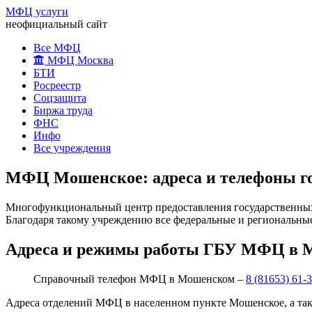
МФЦ услуги
неофициальный сайт
Все МФЦ
МФЦ Москва
БТИ
Росреестр
Соцзащита
Биржа труда
ФНС
Инфо
Все учреждения
МФЦ Мошенское: адреса и телефоны г
Многофункциональный центр предоставления государственных 
Благодаря такому учреждению все федеральные и региональные
Адреса и режимы работы ГБУ МФЦ в 
Справочный телефон МФЦ в Мошенском –
8 (81653) 61-
Адреса отделений МФЦ в населенном пункте Мошенское, а та