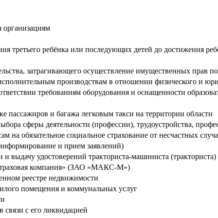
м организациям
я третьего ребёнка или последующих детей до достижения ребё
ельства, затрагивающего осуществление имущественных прав п
исполнительным производствам в отношении физического и юри
ответствии требованиям оборудования и оснащенности образова
ке пассажиров и багажа легковым такси на территории области
ыбора сферы деятельности (профессии), трудоустройства, профе
м на обязательное социальное страхование от несчастных случ
информирование и прием заявлений)
и выдачу удостоверений тракториста-машиниста (тракториста)
страховая компания» (ЗАО «МАКС-М»)
венном реестре недвижимости
жилого помещения и коммунальных услуг
ти
в связи с его ликвидацией