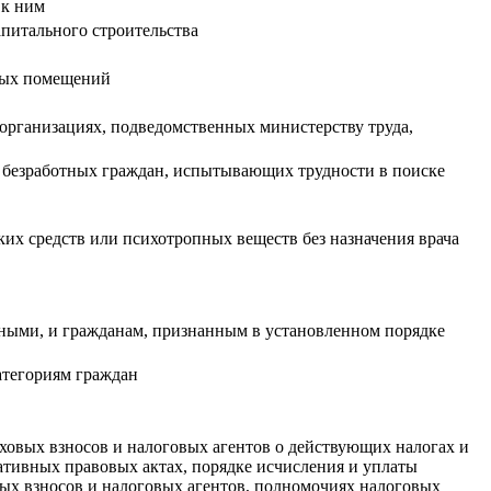
 к ним
апитального строительства
илых помещений
организациях, подведомственных министерству труда,
я, безработных граждан, испытывающих трудности в поиске
ких средств или психотропных веществ без назначения врача
тными, и гражданам, признанным в установленном порядке
атегориям граждан
ховых взносов и налоговых агентов о действующих налогах и
мативных правовых актах, порядке исчисления и уплаты
овых взносов и налоговых агентов, полномочиях налоговых