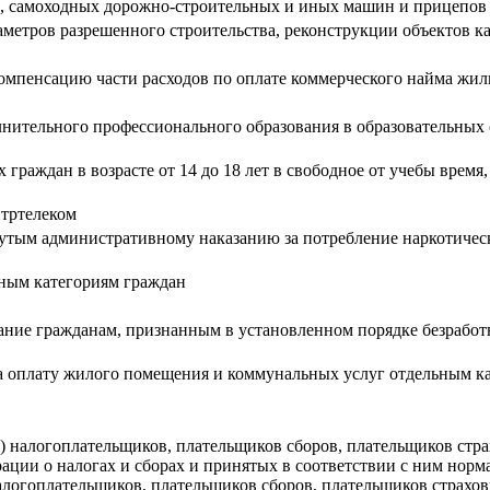
в, самоходных дорожно-строительных и иных машин и прицепов
метров разрешенного строительства, реконструкции объектов к
компенсацию части расходов по оплате коммерческого найма ж
нительного профессионального образования в образовательных 
граждан в возрасте от 14 до 18 лет в свободное от учебы врем
тртелеком
гнутым административному наказанию за потребление наркотичес
ным категориям граждан
зание гражданам, признанным в установленном порядке безрабо
 оплату жилого помещения и коммунальных услуг отдельным к
) налогоплательщиков, плательщиков сборов, плательщиков стра
рации о налогах и сборах и принятых в соответствии с ним нор
 налогоплательщиков, плательщиков сборов, плательщиков страх