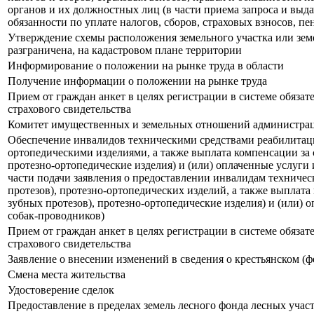
органов и их должностных лиц (в части приема запроса и выд
обязанности по уплате налогов, сборов, страховых взносов, пе
Утверждение схемы расположения земельного участка или земе
разграничена, на кадастровом плане территории
Информирование о положении на рынке труда в области
Получение информации о положении на рынке труда
Прием от граждан анкет в целях регистрации в системе обязат
страхового свидетельства
Комитет имущественных и земельных отношений администрац
Обеспечение инвалидов техническими средствами реабилитации
ортопедическими изделиями, а также выплата компенсации за 
протезно-ортопедические изделия) и (или) оплаченные услуги
части подачи заявления о предоставлении инвалидам техническ
протезов), протезно-ортопедических изделий, а также выплат
зубных протезов), протезно-ортопедические изделия) и (или)
собак-проводников)
Прием от граждан анкет в целях регистрации в системе обязат
страхового свидетельства
Заявление о внесении изменений в сведения о крестьянском 
Смена места жительства
Удостоверение сделок
Предоставление в пределах земель лесного фонда лесных участ