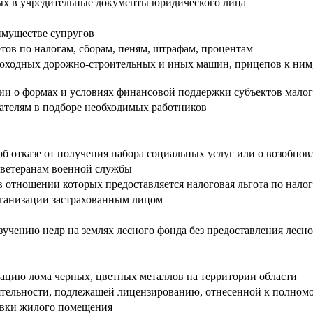
ых в учредительные документы юридического лица
имуществе супругов
тов по налогам, сборам, пеням, штрафам, процентам
амоходных дорожно-строительных и иных машин, прицепов к ним
и о формах и условиях финансовой поддержки субъектов малог
дателям в подборе необходимых работников
об отказе от получения набора социальных услуг или о возобно
 ветеранам военной службы
 отношении которых предоставляется налоговая льгота по нало
рганизации застрахованным лицом
учению недр на землях лесного фонда без предоставления лесно
изацию лома черных, цветных металлов на территории области
тельности, подлежащей лицензированию, отнесенной к полномо
овки жилого помещения