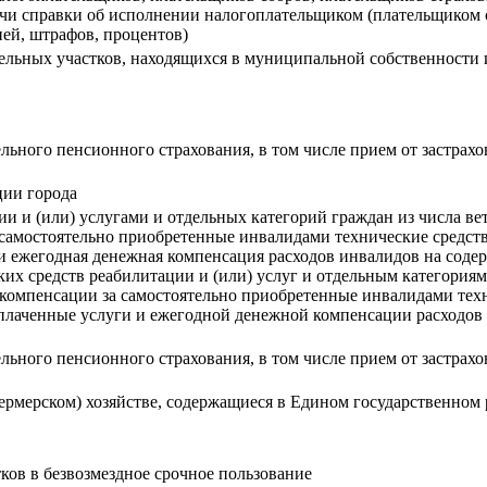
ачи справки об исполнении налогоплательщиком (плательщиком 
ней, штрафов, процентов)
льных участков, находящихся в муниципальной собственности и
ельного пенсионного страхования, в том числе прием от застрах
ии города
 и (или) услугами и отдельных категорий граждан из числа вет
самостоятельно приобретенные инвалидами технические средства
 и ежегодная денежная компенсация расходов инвалидов на соде
их средств реабилитации и (или) услуг и отдельным категориям
а компенсации за самостоятельно приобретенные инвалидами тех
 оплаченные услуги и ежегодной денежной компенсации расходо
ельного пенсионного страхования, в том числе прием от застрах
(фермерском) хозяйстве, содержащиеся в Едином государственно
ков в безвозмездное срочное пользование