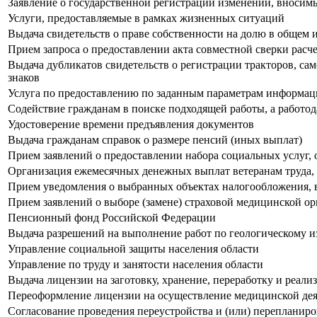
Заявление о государственной регистрации изменений, вносим
Услуги, предоставляемые в рамках жизненных ситуаций
Выдача свидетельств о праве собственности на долю в общем 
Прием запроса о предоставлении акта совместной сверки расче
Выдача дубликатов свидетельств о регистрации тракторов, с
знаков
Услуга по предоставлению по заданным параметрам информаци
Содействие гражданам в поиске подходящей работы, а работо
Удостоверение времени предъявления документов
Выдача гражданам справок о размере пенсий (иных выплат)
Прием заявлений о предоставлении набора социальных услуг, 
Организация ежемесячных денежных выплат ветеранам труда,
Прием уведомления о выбранных объектах налогообложения, в
Прием заявлений о выборе (замене) страховой медицинской о
Пенсионный фонд Российской Федерации
Выдача разрешений на выполнение работ по геологическому из
Управление социальной защиты населения области
Управление по труду и занятости населения области
Выдача лицензии на заготовку, хранение, переработку и реал
Переоформление лицензии на осуществление медицинской дея
Согласование проведения переустройства и (или) перепланир