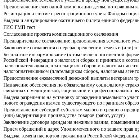
Предоставление ежегодной компенсации детям, потерявшим к
Регистрация и снятие с регистрационного учета Фондом социа
Выдача и аннулирование охотничьего билета единого федераль
ГИС ГМП тест
Согласование проекта компенсационного озеленения
Предварительное согласование предоставления земельного уча
Заключение соглашения о перераспределении земель и (или) з
Бесплатное информирование (в том числе в письменной форме)
Российской Федерации о налогах и сборах и принятых в соотв
налогоплательщиков, плательщиков сборов и налоговых агент
налогоплательщиком (плательщиком сборов, налоговым агентом
Предоставление ежемесячной денежной выплаты ветеранам тр
Назначение обеспечения по обязательному социальному страх
связанных с медицинской, социальной и профессиональной ре
Выдача разрешения на установку ограждения земельного учас
нового ограждения взамен существующего по границам образо
Предоставление субсидий субъектам малого и среднего предпри
(или) модернизации производства товаров (работ, услуг)
Заключение договора аренды на нежилые здания, помещения м
Приём обращений в адрес Уполномоченного по защите прав п
Выдача, замена паспортов гражданина Российской Федерации