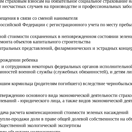
м страховым взносам на обязательное социальное страхование н
 несчастных случаев на производстве и профессиональных забол
ещения в связи со сменой нанимателя
оссийской Федерации с регистрационного учета по месту пребыв
ой стоимости сохраненных в неповрежденном состоянии зеленых
емонта объектов капитального строительства
атральных представлений, филармонических и эстрадных концер
 рождении ребенка
 и сотрудников некоторых федеральных органов исполнительно
нностей военной службы (служебных обязанностей), и детям ли
вшим кормильца (родителям погибшего) вследствие чернобыльс
дтверждению основного вида экономической деятельности страхо
леваний - юридического лица, а также видов экономической дея
дача расчета компенсационной стоимости зеленых насаждений
упли-продажи доли в праве общей долевой собственности на о
общественной экологической экспертизы
щими объектами недвижимости