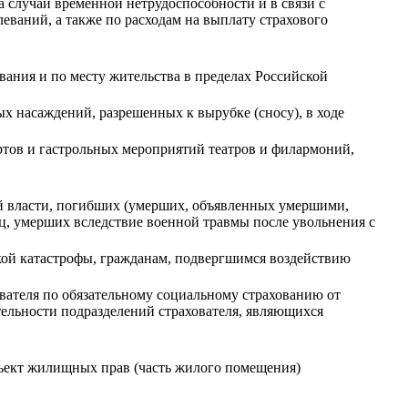
а случай временной нетрудоспособности и в связи с
еваний, а также по расходам на выплату страхового
ания и по месту жительства в пределах Российской
 насаждений, разрешенных к вырубке (сносу), в ходе
тов и гастрольных мероприятий театров и филармоний,
й власти, погибших (умерших, объявленных умершими,
ц, умерших вследствие военной травмы после увольнения с
кой катастрофы, гражданам, подвергшимся воздействию
вателя по обязательному социальному страхованию от
тельности подразделений страхователя, являющихся
бъект жилищных прав (часть жилого помещения)