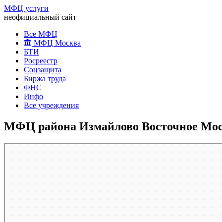
МФЦ услуги
неофициальный сайт
Все МФЦ
МФЦ Москва
БТИ
Росреестр
Соцзащита
Биржа труда
ФНС
Инфо
Все учреждения
МФЦ района Измайлово Восточное Мос