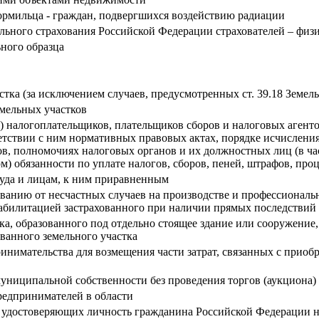
ормильца - граждан, подвергшихся воздействию радиации
льного страхования Российской Федерации страхователей – физ
ного образца
стка (за исключением случаев, предусмотренных ст. 39.18 Земел
емельных участков
 налогоплательщиков, плательщиков сборов и налоговых агентов
етствии с ним нормативных правовых актах, порядке исчисления 
ов, полномочиях налоговых органов и их должностных лиц (в ча
) обязанности по уплате налогов, сборов, пеней, штрафов, про
уда и лицам, к ним приравненным
ованию от несчастных случаев на производстве и профессиональ
абилитацией застрахованного при наличии прямых последствий 
тка, образованного под отдельно стоящее здание или сооружени
ванного земельного участка
нимательства для возмещения части затрат, связанных с приобре
униципальной собственности без проведения торгов (аукциона)
редпринимателей в области
, удостоверяющих личность гражданина Российской Федерации 