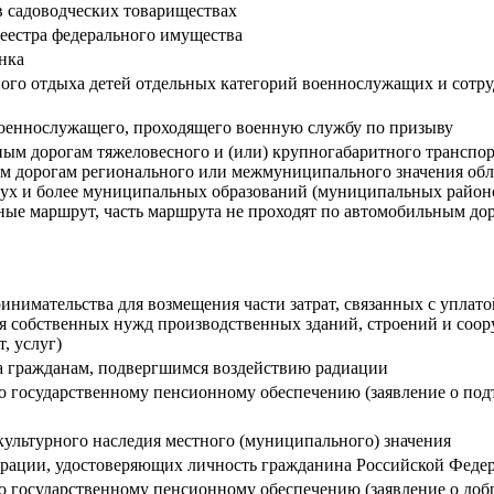
в садоводческих товариществах
еестра федерального имущества
нка
ного отдыха детей отдельных категорий военнослужащих и сотр
оеннослужащего, проходящего военную службу по призыву
м дорогам тяжеловесного и (или) крупногабаритного транспортн
ым дорогам регионального или межмуниципального значения обл
ух и более муниципальных образований (муниципальных районов
нные маршрут, часть маршрута не проходят по автомобильным до
инимательства для возмещения части затрат, связанных с уплат
ля собственных нужд производственных зданий, строений и соор
, услуг)
а гражданам, подвергшимся воздействию радиации
о государственному пенсионному обеспечению (заявление о по
культурного наследия местного (муниципального) значения
рации, удостоверяющих личность гражданина Российской Федер
по государственному пенсионному обеспечению (заявление о д