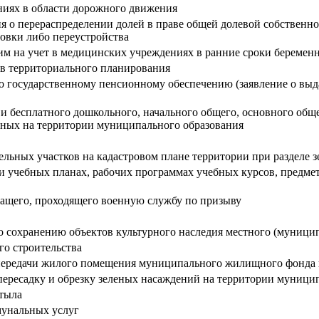
иях в области дорожного движения
я о перераспределении долей в праве общей долевой собственн
овки либо переустройства
м на учет в медицинских учреждениях в ранние сроки беремен
ов территориального планирования
о государственному пенсионному обеспечению (заявление о выд
бесплатного дошкольного, начального общего, основного общег
нных на территории муниципального образования
льных участков на кадастровом плане территории при разделе з
 учебных планах, рабочих программах учебных курсов, предме
жащего, проходящего военную службу по призыву
о сохранению объектов культурного наследия местного (муницип
го строительства
передачи жилого помещения муниципального жилищного фонда 
пересадку и обрезку зеленых насаждений на территории муници
тыла
мунальных услуг