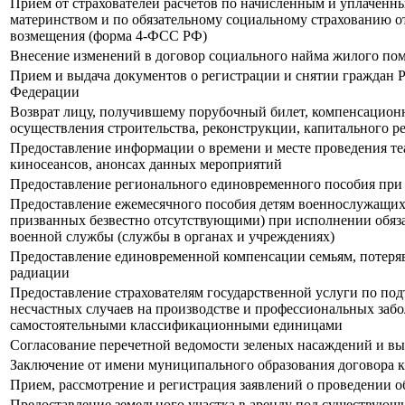
Прием от страхователей расчетов по начисленным и уплаченны
материнством и по обязательному социальному страхованию от
возмещения (форма 4-ФСС РФ)
Внесение изменений в договор социального найма жилого пом
Прием и выдача документов о регистрации и снятии граждан Р
Федерации
Возврат лицу, получившему порубочный билет, компенсационн
осуществления строительства, реконструкции, капитального р
Предоставление информации о времени и месте проведения те
киносеансов, анонсах данных мероприятий
Предоставление регионального единовременного пособия при
Предоставление ежемесячного пособия детям военнослужащих
призванных безвестно отсутствующими) при исполнении обяза
военной службы (службы в органах и учреждениях)
Предоставление единовременной компенсации семьям, потеря
радиации
Предоставление страхователям государственной услуги по по
несчастных случаев на производстве и профессиональных забо
самостоятельными классификационными единицами
Согласование перечетной ведомости зеленых насаждений и вы
Заключение от имени муниципального образования договора к
Прием, рассмотрение и регистрация заявлений о проведении 
Предоставление земельного участка в аренду под существую