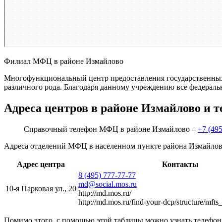
Филиал МФЦ в районе Измайлово
Многофункциональный центр предоставления государственных
различного рода. Благодаря данному учреждению все федераль
Адреса центров в районе Измайлово и 
Справочный телефон МФЦ в районе Измайлово –
+7 (495
Адреса отделений МФЦ в населенном пункте района Измайлов
Адрес центра
Контакты
8 (495) 777-77-77
md@social.mos.ru
10-я Парковая ул., 20
http://md.mos.ru/
http://md.mos.ru/find-your-dcp/structure/mft
Помимо этого, с помощью этой таблицы можно узнать телефон