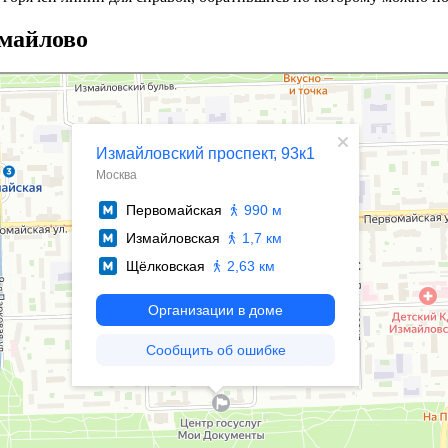
змайлово