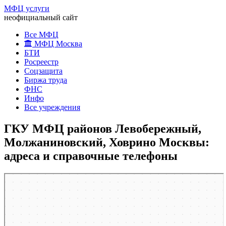
МФЦ услуги
неофициальный сайт
Все МФЦ
МФЦ Москва
БТИ
Росреестр
Соцзащита
Биржа труда
ФНС
Инфо
Все учреждения
ГКУ МФЦ районов Левобережный,
Молжаниновский, Ховрино Москвы:
адреса и справочные телефоны