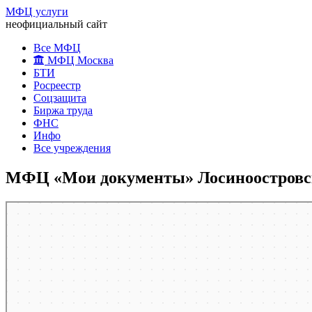
МФЦ услуги
неофициальный сайт
Все МФЦ
МФЦ Москва
БТИ
Росреестр
Соцзащита
Биржа труда
ФНС
Инфо
Все учреждения
МФЦ «Мои документы» Лосиноостровско