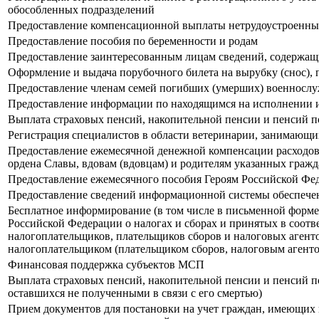
обособленных подразделений
Предоставление компенсационной выплаты нетрудоустроенны
Предоставление пособия по беременности и родам
Предоставление заинтересованным лицам сведений, содержащ
Оформление и выдача порубочного билета на вырубку (снос), 
Предоставление членам семей погибших (умерших) военнослу
Предоставление информации по находящимся на исполнении 
Выплата страховых пенсий, накопительной пенсии и пенсий п
Регистрация специалистов в области ветеринарии, занимающи
Предоставление ежемесячной денежной компенсации расходов
ордена Славы, вдовам (вдовцам) и родителям указанных гражда
Предоставление ежемесячного пособия Героям Российской Фед
Предоставление сведений информационной системы обеспечен
Бесплатное информирование (в том числе в письменной форме)
Российской Федерации о налогах и сборах и принятых в соотв
налогоплательщиков, плательщиков сборов и налоговых агент
налогоплательщиком (плательщиком сборов, налоговым агентом
Финансовая поддержка субъектов МСП
Выплата страховых пенсий, накопительной пенсии и пенсий п
оставшихся не полученными в связи с его смертью)
Прием документов для постановки на учет граждан, имеющих п