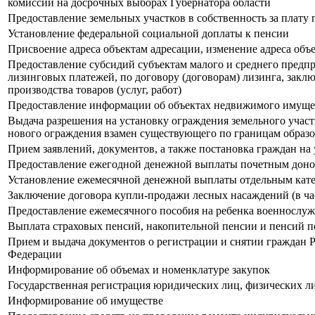
комиссии на досрочных выборах Губернатора области
Предоставление земельных участков в собственность за плат
Установление федеральной социальной доплаты к пенсии
Присвоение адреса объектам адресации, изменение адреса объ
Предоставление субсидий субъектам малого и среднего предпр
лизинговых платежей, по договору (договорам) лизинга, зак
производства товаров (услуг, работ)
Предоставление информации об объектах недвижимого имущест
Выдача разрешения на установку ограждения земельного учас
нового ограждения взамен существующего по границам образо
Прием заявлений, документов, а также постановка граждан на
Предоставление ежегодной денежной выплаты почетным дон
Установление ежемесячной денежной выплаты отдельным катег
Заключение договора купли-продажи лесных насаждений (в ча
Предоставление ежемесячного пособия на ребенка военнослу
Выплата страховых пенсий, накопительной пенсии и пенсий п
Прием и выдача документов о регистрации и снятии граждан Р
Федерации
Информирование об объемах и номенклатуре закупок
Государственная регистрация юридических лиц, физических л
Информирование об имуществе