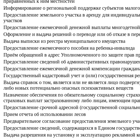
приравненных к ним местностей
Информирование о региональной поддержке субъектов малого
Предоставление земельного участка в аренду для индивидуал
участков
Предоставление ежемесячной денежной выплаты многодетной
Оформление и выдача решений о переводе или об отказе в 
Выдача выписки из реестра муниципального имущества
Предоставление ежемесячного пособия на ребенка-инвалида
Приём обращений в адрес Уполномоченного по защите прав п
Предоставление сведений об административных правонарушен
Предоставление ежемесячной денежной компенсации граждан
Государственный кадастровый учет и (или) государственная р
Выдача справок о том, является или не является лицо подвер
либо новых потенциально опасных психоактивных веществ
Назначение обеспечения по обязательному социальному страх
страховых выплат застрахованному либо лицам, имеющим прав
Предоставление срочной адресной (государственной социальн
Прием отчета об использовании лесов
Предварительное согласование предоставления земельного уча
Предоставление сведений, содержащихся в Едином государст
Выдача разрешения на установку и эксплуатацию рекламной к