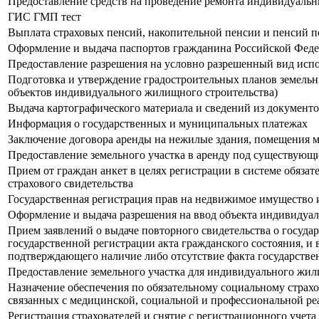
Предоставление средств на проведение ремонта индивидуаль
ГИС ГМП тест
Выплата страховых пенсий, накопительной пенсии и пенсий 
Оформление и выдача паспортов гражданина Российской Феде
Предоставление разрешения на условно разрешенный вид испол
Подготовка и утверждение градостроительных планов земельны
объектов индивидуального жилищного строительства)
Выдача картографического материала и сведений из документ
Информация о государственных и муниципальных платежах
Заключение договора аренды на нежилые здания, помещения м
Предоставление земельного участка в аренду под существую
Прием от граждан анкет в целях регистрации в системе обязат
страхового свидетельства
Государственная регистрация прав на недвижимое имущество 
Оформление и выдача разрешения на ввод объекта индивидуа
Прием заявлений о выдаче повторного свидетельства о госуда
государственной регистрации акта гражданского состояния, и 
подтверждающего наличие либо отсутствие факта государстве
Предоставление земельного участка для индивидуального жили
Назначение обеспечения по обязательному социальному страх
связанных с медицинской, социальной и профессиональной ре
Регистрация страхователей и снятие с регистрационного учет