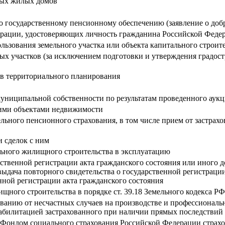
ных жилых домов
по государственному пенсионному обеспечению (заявление о д
рации, удостоверяющих личность гражданина Российской Федер
ьзования земельного участка или объекта капитального строит
х участков (за исключением подготовки и утверждения градост
ов территориального планирования
униципальной собственности по результатам проведенного аук
щими объектами недвижимости
ельного пенсионного страхования, в том числе прием от застрах
и сделок с ним
льного жилищного строительства в эксплуатацию
рственной регистрации акта гражданского состояния или иного 
выдача повторного свидетельства о государственной регистраци
нной регистрации акта гражданского состояния
щного строительства в порядке ст. 39.18 Земельного кодекса РФ
ованию от несчастных случаев на производстве и профессиональ
абилитацией застрахованного при наличии прямых последствий 
а Фондом социального страхования Российской Федерации страх