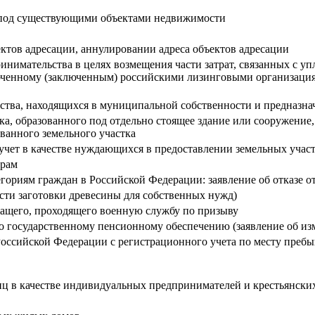
у под существующими объектами недвижимости
ектов адресации, аннулировании адреса объектов адресации
инимательства в целях возмещения части затрат, связанных с у
люченному (заключенным) российскими лизинговыми организациям
ва, находящихся в муниципальной собственности и предназнач
тка, образованного под отдельно стоящее здание или сооружени
ванного земельного участка
 учет в качестве нуждающихся в предоставлении земельных участ
орам
ориям граждан в Российской Федерации: заявление об отказе о
сти заготовки древесины для собственных нужд)
жащего, проходящего военную службу по призыву
о государственному пенсионному обеспечению (заявление об и
оссийской Федерации с регистрационного учета по месту пребыв
иц в качестве индивидуальных предпринимателей и крестьянских