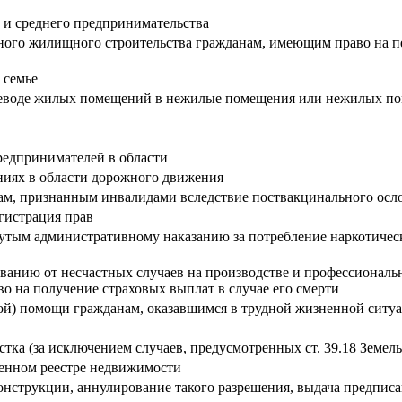
 и среднего предпринимательства
ьного жилищного строительства гражданам, имеющим право на п
 семье
переводе жилых помещений в нежилые помещения или нежилых 
редпринимателей в области
иях в области дорожного движения
ам, признанным инвалидами вследствие поствакцинального ос
егистрация прав
гнутым административному наказанию за потребление наркотичес
ованию от несчастных случаев на производстве и профессиональ
о на получение страховых выплат в случае его смерти
ой) помощи гражданам, оказавшимся в трудной жизненной ситу
стка (за исключением случаев, предусмотренных ст. 39.18 Земел
венном реестре недвижимости
онструкции, аннулирование такого разрешения, выдача предпис