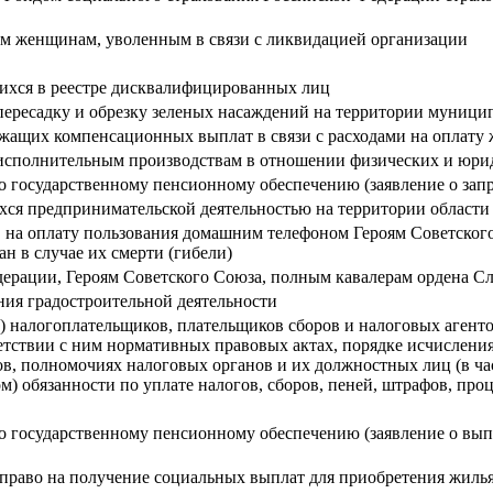
м женщинам, уволенным в связи с ликвидацией организации
ихся в реестре дисквалифицированных лиц
пересадку и обрезку зеленых насаждений на территории муници
жащих компенсационных выплат в связи с расходами на оплату 
исполнительным производствам в отношении физических и юри
о государственному пенсионному обеспечению (заявление о запр
хся предпринимательской деятельностью на территории области
 на оплату пользования домашним телефоном Героям Советског
н в случае их смерти (гибели)
ерации, Героям Советского Союза, полным кавалерам ордена Сл
ия градостроительной деятельности
 налогоплательщиков, плательщиков сборов и налоговых агентов
етствии с ним нормативных правовых актах, порядке исчисления 
ов, полномочиях налоговых органов и их должностных лиц (в ча
) обязанности по уплате налогов, сборов, пеней, штрафов, про
о государственному пенсионному обеспечению (заявление о вы
раво на получение социальных выплат для приобретения жилья 