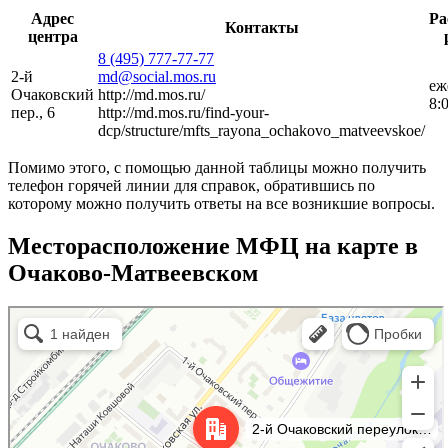
Адрес
Ра
Контакты
центра
8 (495) 777-77-77
2-й
md@social.mos.ru
еж
Очаковский
http://md.mos.ru/
8:
пер., 6
http://md.mos.ru/find-your-
dcp/structure/mfts_rayona_ochakovo_matveevskoe/
Помимо этого, с помощью данной таблицы можно получить
телефон горячей линии для справок, обратившись по
которому можно получить ответы на все возникшие вопросы.
Месторасположение МФЦ на карте в
Очаково-Матвеевском