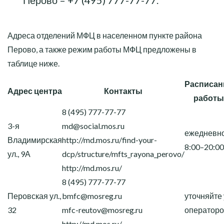
Перово –
+7 (495) 777-77-77
.
Адреса отделений МФЦ в населенном пункте района
Перово, а также режим работы МФЦ предложены в
таблице ниже.
Расписан
Адрес центра
Контакты
работы
8 (495) 777-77-77
3-я
md@social.mos.ru
ежедневно
Владимирская
http://md.mos.ru/find-your-
8:00–20:00
ул., 9А
dcp/structure/mfts_rayona_perovo/
http://md.mos.ru/
8 (495) 777-77-77
Перовская ул.,
bmfc@mosreg.ru
уточняйте 
32
mfc-reutov@mosreg.ru
оператор
http://md.mos.ru/