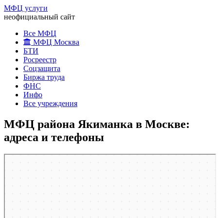
МФЦ услуги
неофициальный сайт
Все МФЦ
МФЦ Москва
БТИ
Росреестр
Соцзащита
Биржа труда
ФНС
Инфо
Все учреждения
МФЦ района Якиманка в Москве:
адреса и телефоны