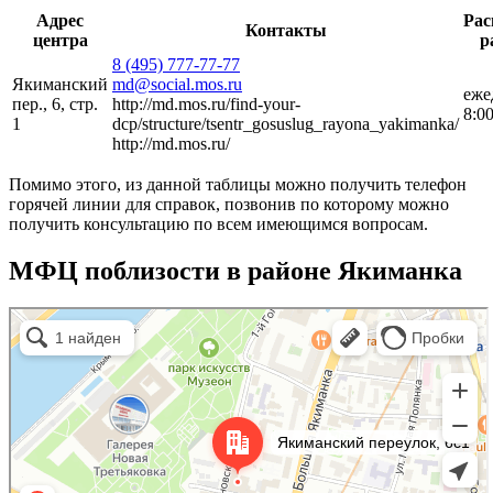
Адрес
Рас
Контакты
центра
р
8 (495) 777-77-77
Якиманский
md@social.mos.ru
еже
пер., 6, стр.
http://md.mos.ru/find-your-
8:0
1
dcp/structure/tsentr_gosuslug_rayona_yakimanka/
http://md.mos.ru/
Помимо этого, из данной таблицы можно получить телефон
горячей линии для справок, позвонив по которому можно
получить консультацию по всем имеющимся вопросам.
МФЦ поблизости в районе Якиманка