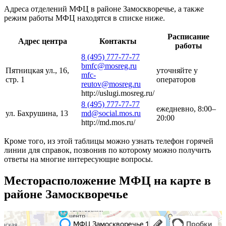
Адреса отделений МФЦ в районе Замоскворечье, а также
режим работы МФЦ находятся в списке ниже.
Расписание
Адрес центра
Контакты
работы
8 (495) 777-77-77
bmfc@mosreg.ru
Пятницкая ул., 16,
уточняйте у
mfc-
стр. 1
операторов
reutov@mosreg.ru
http://uslugi.mosreg.ru/
8 (495) 777-77-77
ежедневно, 8:00–
ул. Бахрушина, 13
md@social.mos.ru
20:00
http://md.mos.ru/
Кроме того, из этой таблицы можно узнать телефон горячей
линии для справок, позвонив по которому можно получить
ответы на многие интересующие вопросы.
Месторасположение МФЦ на карте в
районе Замоскворечье