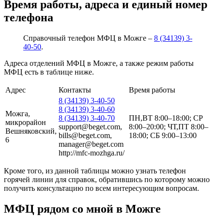
Время работы, адреса и единый номер
телефона
Справочный телефон МФЦ в Можге –
8 (34139) 3-
40-50
.
Адреса отделений МФЦ в Можге, а также режим работы
МФЦ есть в таблице ниже.
Адрес
Контакты
Время работы
8 (34139) 3-40-50
8 (34139) 3-40-60
Можга,
8 (34139) 3-40-70
ПН,ВТ 8:00–18:00; СР
микрорайон
support@beget.com,
8:00–20:00; ЧТ,ПТ 8:00–
Вешняковский,
bills@beget.com,
18:00; СБ 9:00–13:00
6
manager@beget.com
http://mfc-mozhga.ru/
Кроме того, из данной таблицы можно узнать телефон
горячей линии для справок, обратившись по которому можно
получить консультацию по всем интересующим вопросам.
МФЦ рядом со мной в Можге