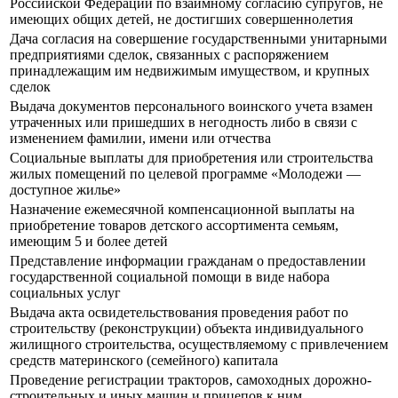
Российской Федерации по взаимному согласию супругов, не
имеющих общих детей, не достигших совершеннолетия
Дача согласия на совершение государственными унитарными
предприятиями сделок, связанных с распоряжением
принадлежащим им недвижимым имуществом, и крупных
сделок
Выдача документов персонального воинского учета взамен
утраченных или пришедших в негодность либо в связи с
изменением фамилии, имени или отчества
Социальные выплаты для приобретения или строительства
жилых помещений по целевой программе «Молодежи —
доступное жилье»
Назначение ежемесячной компенсационной выплаты на
приобретение товаров детского ассортимента семьям,
имеющим 5 и более детей
Представление информации гражданам о предоставлении
государственной социальной помощи в виде набора
социальных услуг
Выдача акта освидетельствования проведения работ по
строительству (реконструкции) объекта индивидуального
жилищного строительства, осуществляемому с привлечением
средств материнского (семейного) капитала
Проведение регистрации тракторов, самоходных дорожно-
строительных и иных машин и прицепов к ним