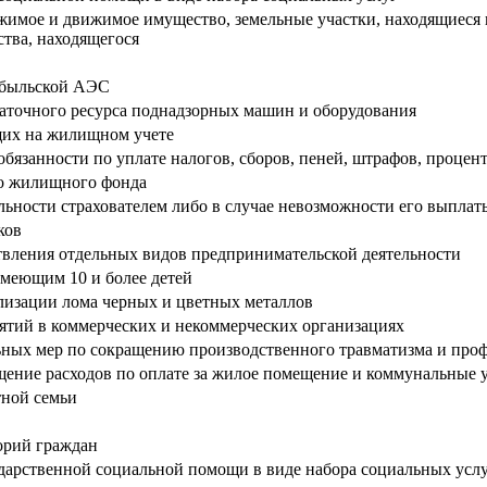
имое и движимое имущество, земельные участки, находящиеся 
тва, находящегося
обыльской АЭС
таточного ресурса поднадзорных машин и оборудования
ящих на жилищном учете
язанности по уплате налогов, сборов, пеней, штрафов, процен
о жилищного фонда
льности страхователем либо в случае невозможности его выплат
ков
твления отдельных видов предпринимательской деятельности
меющим 10 и более детей
ализации лома черных и цветных металлов
иятий в коммерческих и некоммерческих организациях
ных мер по сокращению производственного травматизма и про
ение расходов по оплате за жилое помещение и коммунальные у
тной семьи
орий граждан
дарственной социальной помощи в виде набора социальных усл