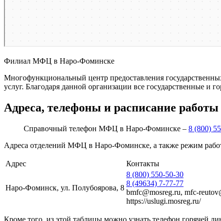
Филиал МФЦ в Наро-Фоминске
Многофункциональный центр предоставления государственных
услуг. Благодаря данной организации все государственные и 
Адреса, телефоны и расписание работы
Справочный телефон МФЦ в Наро-Фоминске –
8 (800) 5
Адреса отделений МФЦ в Наро-Фоминске, а также режим рабо
Адрес
Контакты
8 (800) 550-50-30
8 (49634) 7-77-77
Наро-Фоминск, ул. Полубоярова, 8
bmfc@mosreg.ru, mfc-reutov
https://uslugi.mosreg.ru/
Кроме того, из этой таблицы можно узнать телефон горячей л