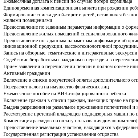
Ежемесячная доплата к пенсии по случаю потери кормильца
Единовременная компенсационная выплата при рождении реб
Формирование списка детей-сирот и детей, оставшихся без поп
жилыми помещениями
Предоставление по заданным параметрам информации о форма
Предоставление жилых помещений специализированного жило
Предоставление по заданным параметрам информации об организ
инновационной продукции, высокотехнологичной продукции,
Запись на обзорные, тематические и интерактивные экскурсии
Содействие безработным гражданам в переезде и в переселени
Прием заявлений о перечислении пенсии в полном объеме или
Активный гражданин
Включение в списки получателей оплаты дополнительного от
Перерасчет налога на имущество физических лиц
Ежемесячное пособие на ВИЧ-инфицированного ребенка
Включение граждан в списки граждан, имеющих право на прио
Выдача разрешения на раздельное проживание попечителей и
Рассмотрение претензий владельцев поднадзорных машин по 
Компенсация расходов на оплату пользования домашним теле
Предоставление земельных участков, находящихся в федеральн
Государственная регистрация установления отцовства