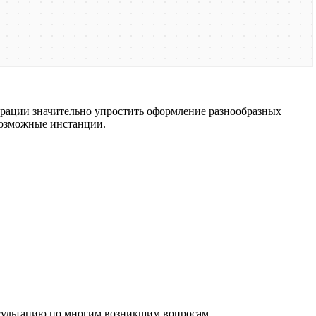
рации значительно упростить оформление разнообразных
евозможные инстанции.
нсультацию по многим возникшим вопросам.