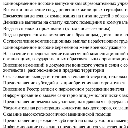
Единовременное пособие выпускникам образовательных учрежд
Выпуск и погашение государственных жилищных сертификато
Ежемесячная денежная компенсация на питание детей в образ
Денежные выплаты на оплату жилого помещения и коммуналь
Выдача справок о проживании (в том числе сезонном)
Выдача разрешения на вступление в брак лицам, достигшим во
Осуществление компенсационных выплат неработающим труд
Единовременное пособие беременной жене военнослужащего
Назначение и предоставление ежемесячной компенсационной 
организациях, государственных образовательных организация
Внесение изменений в документы воинского учета в связи с с
жительства, расположенное в пределах территории
Согласование вывода источников тепловой энергии, тепловых 
Предоставление субсидий для приобретения или строительс
Внесение в Реестр записи о парковочном разрешении жителя
Информирование о выдаче санитарно-эпидемиологических з
Предоставление земельных участков, находящихся в федеральн
Уведомительная регистрация коллективных договоров, соглаш
Оказание высокотехнологичной медицинской помощи
Предоставление гражданам субсидий на оплату жилого помещ
Информирование граждан о предоставлении государственной 