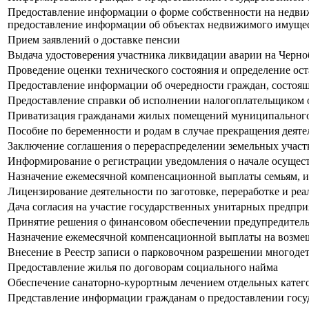
Предоставление информации о форме собственности на недвиж
предоставление информации об объектах недвижимого имущес
Прием заявлений о доставке пенсии
Выдача удостоверения участника ликвидации аварии на Черн
Проведение оценки технического состояния и определение ос
Предоставление информации об очередности граждан, состо
Предоставление справки об исполнении налогоплательщиком об
Приватизация гражданами жилых помещений муниципальног
Пособие по беременности и родам в случае прекращения деяте
Заключение соглашения о перераспределении земельных участ
Информирование о регистрации уведомления о начале осущес
Назначение ежемесячной компенсационной выплаты семьям, и
Лицензирование деятельности по заготовке, переработке и ре
Дача согласия на участие государственных унитарных предпр
Принятие решения о финансовом обеспечении предупредитель
Назначение ежемесячной компенсационной выплаты на возмещ
Внесение в Реестр записи о парковочном разрешении многоде
Предоставление жилья по договорам социального найма
Обеспечение санаторно-курортным лечением отдельных катег
Представление информации гражданам о предоставлении госу