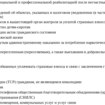
социальной и профессиональной реабилитацией после несчастны
дений об объектах, указанных в налоговом уведомлении (в част
ми)
осов в вышестоящий орган контроля за уплатой страховых взно
атно детям-сиротам
ции актов гражданского состояния
ужеской жизни
гнутым административному наказанию за потребление наркотичес
 переселенным (переселяемым), а также выехавшим в доброволь
, обязанных уплачивать страховые взносы в связи с заключением
ации (ТСР) гражданам, не являющимся инвалидами
ак
я телефоном общественным благотворительным объединениям (о
 страхования (СНИЛС)
помещения, коммунальных услуг и услуг связи