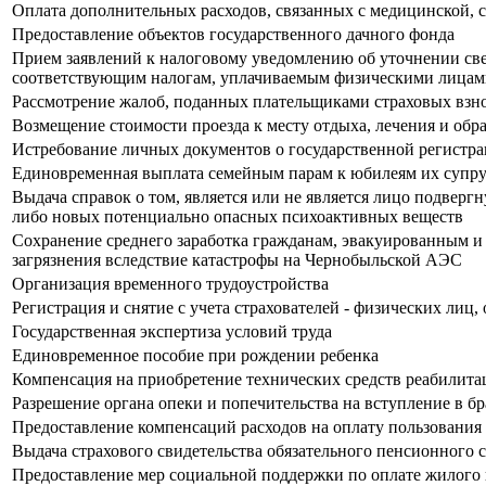
Оплата дополнительных расходов, связанных с медицинской, 
Предоставление объектов государственного дачного фонда
Прием заявлений к налоговому уведомлению об уточнении све
соответствующим налогам, уплачиваемым физическими лица
Рассмотрение жалоб, поданных плательщиками страховых взн
Возмещение стоимости проезда к месту отдыха, лечения и обр
Истребование личных документов о государственной регистра
Единовременная выплата семейным парам к юбилеям их супр
Выдача справок о том, является или не является лицо подвер
либо новых потенциально опасных психоактивных веществ
Сохранение среднего заработка гражданам, эвакуированным и
загрязнения вследствие катастрофы на Чернобыльской АЭС
Организация временного трудоустройства
Регистрация и снятие с учета страхователей - физических лиц
Государственная экспертиза условий труда
Единовременное пособие при рождении ребенка
Компенсация на приобретение технических средств реабилит
Разрешение органа опеки и попечительства на вступление в бр
Предоставление компенсаций расходов на оплату пользовани
Выдача страхового свидетельства обязательного пенсионного
Предоставление мер социальной поддержки по оплате жилого 