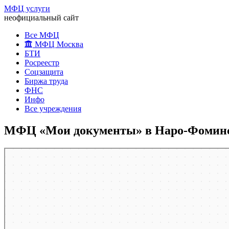
МФЦ услуги
неофициальный сайт
Все МФЦ
МФЦ Москва
БТИ
Росреестр
Соцзащита
Биржа труда
ФНС
Инфо
Все учреждения
МФЦ «Мои документы» в Наро-Фоминск