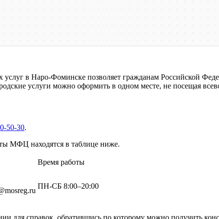
 услуг в Наро-Фоминске позволяет гражданам Российской Феде
городские услуги можно оформить в одном месте, не посещая вс
50-50-30
.
ты МФЦ находятся в таблице ниже.
Время работы
ПН-СБ 8:00–20:00
@mosreg.ru
инии для справок, обратившись по которому можно получить ко