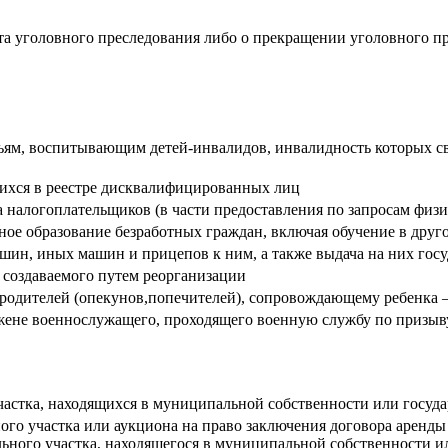
кта уголовного преследования либо о прекращении уголовного п
ьям, воспитывающим детей-инвалидов, инвалидность которых свя
ихся в реестре дисквалифицированных лиц
 налогоплательщиков (в части предоставления по запросам физ
ое образование безработных граждан, включая обучение в друг
шин, иных машин и прицепов к ним, а также выдача на них гос
 создаваемого путем реорганизации
 родителей (опекунов,попечителей), сопровождающему ребенка 
ене военнослужащего, проходящего военную службу по призыву,
частка, находящихся в муниципальной собственности или госуда
ого участка или аукциона на право заключения договора аренды
ьного участка, находящегося в муниципальной собственности ил