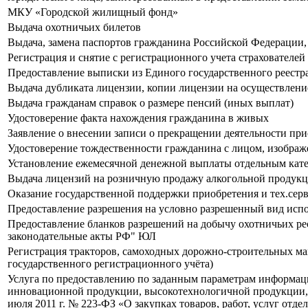
МКУ «Городской жилищный фонд»
Выдача охотничьих билетов
Выдача, замена паспортов гражданина Российской Федерации
Регистрация и снятие с регистрационного учета страхователей
Предоставление выписки из Единого государственного реестра
Выдача дубликата лицензии, копии лицензии на осуществлени
Выдача гражданам справок о размере пенсий (иных выплат)
Удостоверение факта нахождения гражданина в живых
Заявление о внесении записи о прекращении деятельности пр
Удостоверение тождественности гражданина с лицом, изобра
Установление ежемесячной денежной выплаты отдельным кате
Выдача лицензий на розничную продажу алкогольной продукц
Оказание государственной поддержки приобретения и тех.серв
Предоставление разрешения на условно разрешенный вид испол
Предоставление бланков разрешений на добычу охотничьих рес
законодательные акты РФ" ЮЛ
Регистрация тракторов, самоходных дорожно-строительных ма
государственного регистрационного учёта)
Услуга по предоставлению по заданным параметрам информации 
инновационной продукции, высокотехнологичной продукции, 
июля 2011 г. № 223-ФЗ «О закупках товаров, работ, услуг от