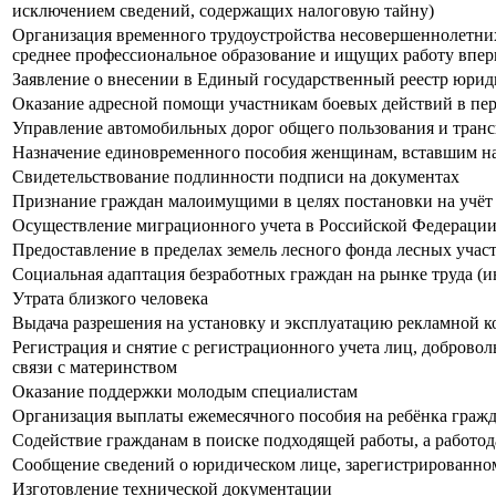
исключением сведений, содержащих налоговую тайну)
Организация временного трудоустройства несовершеннолетних г
среднее профессиональное образование и ищущих работу впер
Заявление о внесении в Единый государственный реестр юрид
Оказание адресной помощи участникам боевых действий в пери
Управление автомобильных дорог общего пользования и транс
Назначение единовременного пособия женщинам, вставшим на
Свидетельствование подлинности подписи на документах
Признание граждан малоимущими в целях постановки на учёт
Осуществление миграционного учета в Российской Федераци
Предоставление в пределах земель лесного фонда лесных участ
Социальная адаптация безработных граждан на рынке труда (
Утрата близкого человека
Выдача разрешения на установку и эксплуатацию рекламной ко
Регистрация и снятие с регистрационного учета лиц, доброво
связи с материнством
Оказание поддержки молодым специалистам
Организация выплаты ежемесячного пособия на ребёнка граж
Содействие гражданам в поиске подходящей работы, а работо
Сообщение сведений о юридическом лице, зарегистрированном
Изготовление технической документации