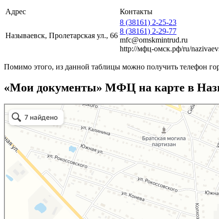
Адрес
Контакты
8 (38161) 2-25-23
8 (38161) 2-29-77
Называевск, Пролетарская ул., 66
mfc@omskmintrud.ru
http://мфц-омск.рф/ru/nazivaev
Помимо этого, из данной таблицы можно получить телефон го
«Мои документы» МФЦ на карте в Наз