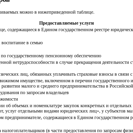
ачиваемых можно в нижеприведенной таблице.
Предоставляемые услуги
ице, содержащиеся в Едином государственном реестре юридичес
а воспитание в семью
й по государственному пенсионному обеспечению
нной нетрудоспособности в случае прекращения деятельности ст
физических лиц, обязанных уплачивать страховые взносы в связи
движимом имуществе, включенном в перечни государственного 
О развитии малого и среднего предпринимательства в Российско
удования по запросам владельцев
ижимости
и об объемах и номенклатуре закупок конкретных и отдельных 
бот, услуг отдельными видами юридических лиц», у субъектов м
ном предпринимателе, содержащиеся в Едином государственном 
 налогоплательщиков (в части предоставления по запросам физи