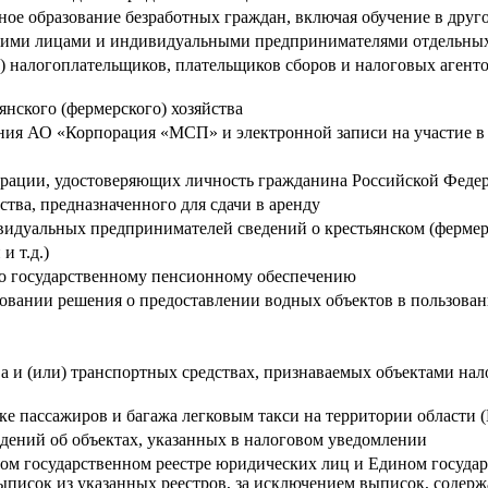
ое образование безработных граждан, включая обучение в друг
кими лицами и индивидуальными предпринимателями отдельных 
 налогоплательщиков, плательщиков сборов и налоговых агентов
янского (фермерского) хозяйства
ния АО «Корпорация «МСП» и электронной записи на участие в
рации, удостоверяющих личность гражданина Российской Федер
ва, предназначенного для сдачи в аренду
идуальных предпринимателей сведений о крестьянском (фермерск
и т.д.)
по государственному пенсионному обеспечению
овании решения о предоставлении водных объектов в пользован
 и (или) транспортных средствах, признаваемых объектами на
ке пассажиров и багажа легковым такси на территории области 
дений об объектах, указанных в налоговом уведомлении
ом государственном реестре юридических лиц и Едином госуда
ыписок из указанных реестров, за исключением выписок, содерж