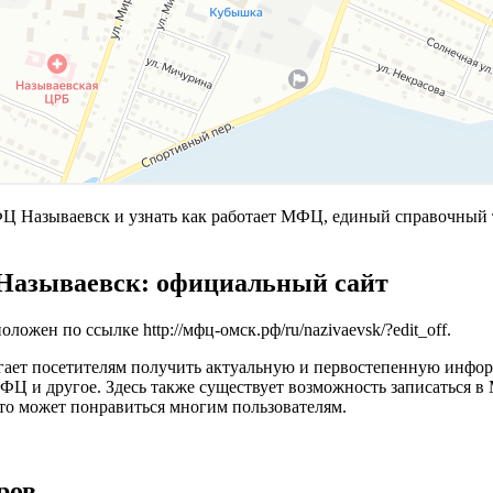
Называевск и узнать как работает МФЦ, единый справочный т
Называевск: официальный сайт
положен по ссылке
http://мфц-омск.рф/ru/nazivaevsk/?edit_off
.
гает посетителям получить актуальную и первостепенную инфо
 МФЦ и другое. Здесь также существует возможность записатьс
что может понравиться многим пользователям.
ров