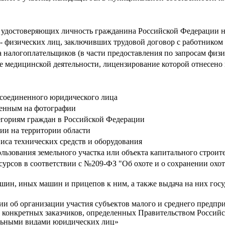
, удостоверяющих личность гражданина Российской Федерации 
 - физических лиц, заключивших трудовой договор с работником
 налогоплательщиков (в части предоставления по запросам физ
е медицинской деятельности, лицензирование которой отнесено
исоединенного юридического лица
женным на фотографии
гориям граждан в Российской Федерации
ии на территории области
иса технических средств и оборудования
ьзования земельного участка или объекта капитального строит
урсов в соответствии с №209-ФЗ "Об охоте и о сохранении охо
шин, иных машин и прицепов к ним, а также выдача на них гос
об организации участия субъектов малого и среднего предприни
конкретных заказчиков, определенных Правительством Российск
дельными видами юридических лиц»