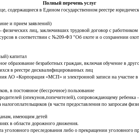
Полный перечень услуг
ице, содержащиеся в Едином государственном реестре юридичес
ние и прием заявлений)
 - физических лиц, заключивших трудовой договор с работником
урсов в соответствии с №209-ФЗ "Об охоте и о сохранении охо
ный) капитал
ое образование безработных граждан, включая обучение в друг
ихся в реестре дисквалифицированных лиц
ния АО «Корпорация «МСП» и электронной записи на участие в
ков, в постоянное (бессрочное) пользование
 родителей (опекунов,попечителей), сопровождающему ребенка 
 налогоплательщиков (в части предоставления по запросам физи
данам, имеющим детей
иях в области дорожного движения.
кта уголовного преследования либо о прекращении уголовного п