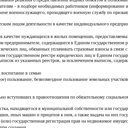
дателям – в подборе необходимых работников (информирование 
ене военнослужащего, проходящего военную службу по призыву,
еским лицом деятельности в качестве индивидуального предпри
 в качестве нуждающихся в жилых помещениях, предоставляемы
ном предпринимателе, содержащиеся в Едином государственном 
физических лиц, обязанных уплачивать страховые взносы в связи
ом государственном реестре юридических лиц и Едином госуда
ыписок из указанных реестров, за исключением выписок, содерж
и
а воспитание в семью
ное) пользование, безвозмездное пользование земельных участко
льно вступивших в правоотношения по обязательному социально
стка, находящегося в муниципальной собственности или государ
шин, иных машин и прицепов к ним, а также выдача на них гос
(или) государственная регистрация прав на недвижимое имуще
 при создании