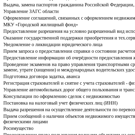
Выдача, замена паспортов гражданина Российской Федерации
Управление ЗАГС области
Оформление соглашений, связанных с оформлением недвижим
МКУ «Городской жилищный фонд»
Предоставление разрешения на условно разрешенный вид испол
Оказание государственной поддержки приобретения и тех.серв
Уведомление о ликвидации юридического лица
Прием запроса о предоставлении справки о состоянии расчето
Предоставление информации об очерёдности предоставления 
Проведение экзаменов на право управления транспортными ср
замене, утрате (хищении) и международных водительских удо
Подготовка договора задатка, аванса
Регистрация страхователей и снятие с учета страхователей - 
Управление автомобильных дорог общего пользования и транс
Консультации по оформлению сделок с недвижимостью
Постановка на налоговый учет физических лиц (ИНН)
Выдача разрешения на осуществление деятельности по перевоз
Прием сообщений о наличии объектов недвижимого имущества
физическими лицами
Росимущество
Предоставление права пользования водными объектами на осн