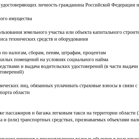
, удостоверяющих личность гражданина Российской Федерации 
ого имущества
ьзования земельного участка или объекта капитального строит
иса технических средств и оборудования
в по налогам, сборам, пеням, штрафам, процентам
жилых помещений на условиях социального найма
едствами и выдача водительских удостоверений (в части выдач
стоверений)
физических лиц, обязанных уплачивать страховые взносы в связи 
порта области
ке пассажиров и багажа легковым такси на территории области
 и (или) транспортных средствах, признаваемых объектами на
овании решения о предоставлении водных объектов в пользован