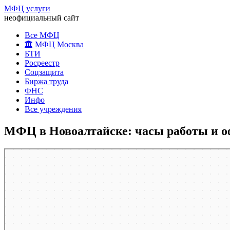
МФЦ услуги
неофициальный сайт
Все МФЦ
МФЦ Москва
БТИ
Росреестр
Соцзащита
Биржа труда
ФНС
Инфо
Все учреждения
МФЦ в Новоалтайске: часы работы и 