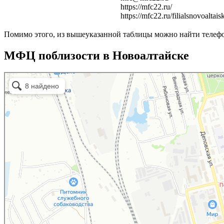
https://mfc22.ru/
https://mfc22.ru/filialsnovoaltais
Помимо этого, из вышеуказанной таблицы можно найти телефо
МФЦ поблизости в Новоалтайске