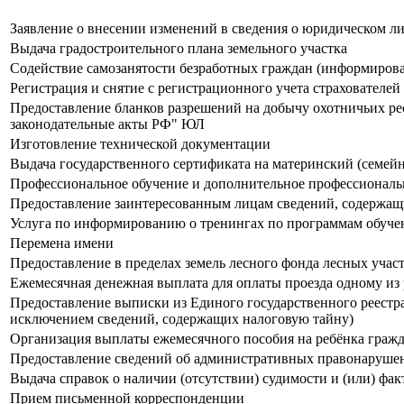
Заявление о внесении изменений в сведения о юридическом л
Выдача градостроительного плана земельного участка
Содействие самозанятости безработных граждан (информирова
Регистрация и снятие с регистрационного учета страхователей
Предоставление бланков разрешений на добычу охотничьих рес
законодательные акты РФ" ЮЛ
Изготовление технической документации
Выдача государственного сертификата на материнский (семей
Профессиональное обучение и дополнительное профессиональн
Предоставление заинтересованным лицам сведений, содержащ
Услуга по информированию о тренингах по программам обуче
Перемена имени
Предоставление в пределах земель лесного фонда лесных участ
Ежемесячная денежная выплата для оплаты проезда одному из
Предоставление выписки из Единого государственного реестра
исключением сведений, содержащих налоговую тайну)
Организация выплаты ежемесячного пособия на ребёнка граж
Предоставление сведений об административных правонарушен
Выдача справок о наличии (отсутствии) судимости и (или) фа
Прием письменной корреспонденции