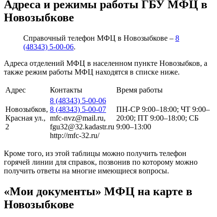
Адреса и режимы работы ГБУ МФЦ в
Новозыбкове
Справочный телефон МФЦ в Новозыбкове –
8
(48343) 5-00-06
.
Адреса отделений МФЦ в населенном пункте Новозыбков, а
также режим работы МФЦ находятся в списке ниже.
Адрес
Контакты
Время работы
8 (48343) 5-00-06
Новозыбков,
8 (48343) 5-00-07
ПН-СР 9:00–18:00; ЧТ 9:00–
Красная ул.,
mfc-nvz@mail.ru,
20:00; ПТ 9:00–18:00; СБ
2
fgu32@32.kadastr.ru
9:00–13:00
http://mfc-32.ru/
Кроме того, из этой таблицы можно получить телефон
горячей линии для справок, позвонив по которому можно
получить ответы на многие имеющиеся вопросы.
«Мои документы» МФЦ на карте в
Новозыбкове