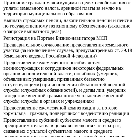
Признание граждан малоимущими в целях освобождения от
уплаты земельного налога, арендной платы за землю на
территории муниципального образования
Выплата страховых пенсий, накопительной пенсии и пенсий
по государственному пенсионному обеспечению (заявление
о запросе выплатного дела)
Регистрация на Портале Бизнес-навигатора МСП
Предварительное согласование предоставления земельного
участка (за исключением случаев, предусмотренных ст. 39.18
Земельного кодекса Российской Федерации)
Предоставление ежемесячного пособия детям
военнослужащих и сотрудников некоторых федеральных
органов исполнительной власти, погибших (умерших,
объявленных умершими, призванных безвестно
отсутствующими) при исполнении обязанностей военной
службы (служебных обязанностей), и детям лиц, умерших
вследствие военной травмы после увольнения с военной
службы (службы в органах и учреждениях)
Предоставление ежемесячной компенсации за потерю
кормильца - граждан, подвергшихся воздействию радиации
Предоставление субсидий субъектам малого и среднего
предпринимательства в целях возмещения части затрат,
связанных с уплатой субъектами малого и среднего
предпринимательства лизинговых платежей, по договору