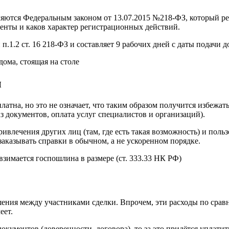
яются Федеральным законом от 13.07.2015 №218-ФЗ, который р
менты и каков характер регистрационных действий.
.2 ст. 16 218-ФЗ и составляет 9 рабочих дней с даты подачи д
ы
тна, но это не означает, что таким образом получится избежат
аз документов, оплата услуг специалистов и организаций).
привлечения других лиц (там, где есть такая возможность) и по
заказывать справки в обычном, а не ускоренном порядке.
зимается госпошлина в размере (ст. 333.33 НК РФ)
шения между участниками сделки. Впрочем, эти расходы по срав
еет.
окументов (доверенности, договора), то за это придётся уплати