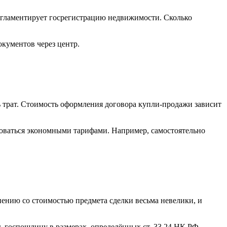
егламентирует госрегистрацию недвижимости. Сколько
окументов через центр.
ь трат. Стоимость оформления договора купли-продажи зависит
льзоваться экономными тарифами. Например, самостоятельно
нению со стоимостью предмета сделки весьма невелики, и
ть госпошлину в размерах, определённых ст. 33.24 НК РФ.