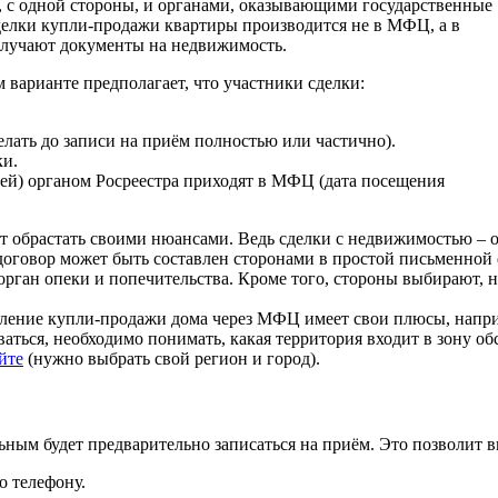
с одной стороны, и органами, оказывающими государственные
делки купли-продажи квартиры производится не в МФЦ, а в
получают документы на недвижимость.
варианте предполагает, что участники сделки:
лать до записи на приём полностью или частично).
ки.
ей) органом Росреестра приходят в МФЦ (дата посещения
ет обрастать своими нюансами. Ведь сделки с недвижимостью – 
говор может быть составлен сторонами в простой письменной ф
рган опеки и попечительства. Кроме того, стороны выбирают, н
ение купли-продажи дома через МФЦ имеет свои плюсы, наприм
ваться, необходимо понимать, какая территория входит в зону о
йте
(нужно выбрать свой регион и город).
м будет предварительно записаться на приём. Это позволит вы
о телефону.