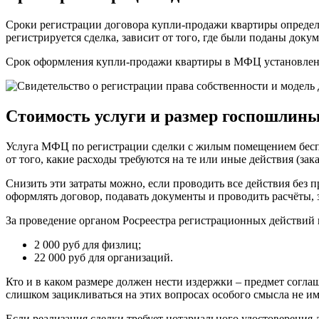
Сроки регистрации договора купли-продажи квартиры определ
регистрируется сделка, зависит от того, где были поданы доку
Срок оформления купли-продажи квартиры в МФЦ установлен п.1
Стоимость услуги и размер госпошлин
Услуга МФЦ по регистрации сделки с жилым помещением беспла
от того, какие расходы требуются на те или иные действия (зак
Снизить эти затраты можно, если проводить все действия без 
оформлять договор, подавать документы и проводить расчёты, 
За проведение органом Росреестра регистрационных действий в
2 000 руб для физлиц;
22 000 руб для организаций.
Кто и в каком размере должен нести издержки – предмет согла
слишком зацикливаться на этих вопросах особого смысла не им
Если реализация сделки требует нотариального удостоверения д