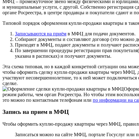
МФЦ – промежуточное звено между физическими и юрлицами, 
и муниципальные услуги, с другой. Собственно регистрация с
органе Росреестра, в центре продавцы и покупатели сдают и 
Типовой порядок оформления купли-продажи квартиры в таком 
Записываются на приём
в МФЦ для подачи документов.
Собирают документы и составляют договор (это можно де
Приходят в МФЦ, подают документы и получают распис
По завершении процедуры регистрации прав покупеталя(
указана в расписках) и получают документы.
Эта схема типовая, но в каждой конкретной ситуации она мож
чтобы оформить сделку купли-продажи квартиры через МФЦ, до
участвуют несовершеннолетние, то к ней может подключиться о
сделке.
Оформл
режим работы, чем орган Росреестра. Но чтобы этим воспользо
это можно по контактным телефонам или
по информации на са
Запись на прием в МФЦ
Чтобы оформить куплю-продажу квартиры через МФЦ, правильны
Записаться можно на сайте МФЦ, портале Госуслуг или п