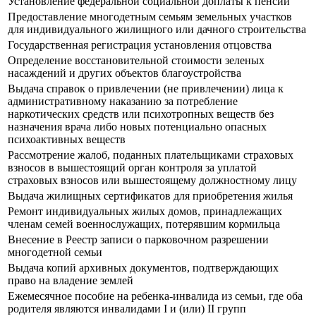
Установление федеральной социальной доплаты к пенсии
Предоставление многодетным семьям земельных участков
для индивидуального жилищного или дачного строительства
Государственная регистрация установления отцовства
Определение восстановительной стоимости зеленых
насаждений и других объектов благоустройства
Выдача справок о привлечении (не привлечении) лица к
административному наказанию за потребление
наркотических средств или психотропных веществ без
назначения врача либо новых потенциально опасных
психоактивных веществ
Рассмотрение жалоб, поданных плательщиками страховых
взносов в вышестоящий орган контроля за уплатой
страховых взносов или вышестоящему должностному лицу
Выдача жилищных сертификатов для приобретения жилья
Ремонт индивидуальных жилых домов, принадлежащих
членам семей военнослужащих, потерявшим кормильца
Внесение в Реестр записи о парковочном разрешении
многодетной семьи
Выдача копий архивных документов, подтверждающих
право на владение землей
Ежемесячное пособие на ребенка-инвалида из семьи, где оба
родителя являются инвалидами I и (или) II групп