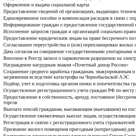
Оформление и выдача социальной карты
Предоставление сведений об организациях, выдающих техниче
Единовременное пособие и компенсация расходов в связи с пе
Информирование граждан о предоставлении государственной 
Исполнение запросов граждан и организаций социально-право
Предоставление юридическим лицам на праве бессрочного пол
Согласование переустройства и (или) перепланировки жилых
Дача согласия на совершение государственными унитарными 
Внесение в Реестр записи о парковочном разрешении на элект
Награждение нагрудным знаком «Почетный донор России»
Сохранение среднего заработка гражданам, эвакуированным и
загрязнения вследствие катастрофы на Чернобыльской АЭС
Подбор, учет и подготовка органом опеки и попечительства 
Осуществление регистрационного учета граждан РФ по месту 
Предоставление в собственность, аренду, постоянное (бессроч
торгов
Выплата пенсий гражданам, выезжающим (выехавшим) на пост
Осуществление ежемесячных выплат лицам, осуществляющим у
Регистрация и снятие с регистрационного учета страхователе
Признание жилого помещения пригодным (непригодным) для
Ежемесячная денежная выплата вдовам (вдовцам) Героев Соци