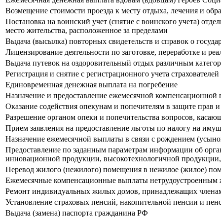
Возмещение стоимости проезда к месту отдыха, лечения и обр
Постановка на воинский учет (снятие с воинского учета) отд
место жительства, расположенное за пределами
Выдача (высылка) повторных свидетельств и справок о госуда
Лицензирование деятельности по заготовке, переработке и ре
Выдача путевок на оздоровительный отдых различным катего
Регистрация и снятие с регистрационного учета страхователей
Единовременная денежная выплата на погребение
Назначение и предоставление ежемесячной компенсационной в
Оказание содействия опекунам и попечителям в защите прав 
Разрешение органом опеки и попечительства вопросов, касаю
Прием заявления на предоставление льготы по налогу на иму
Назначение ежемесячной выплаты в связи с рождением (усыно
Предоставление по заданным параметрам информации об организ
инновационной продукции, высокотехнологичной продукции,
Перевод жилого (нежилого) помещения в нежилое (жилое) п
Ежемесячные компенсационные выплаты нетрудоустроенным же
Ремонт индивидуальных жилых домов, принадлежащих члена
Установление страховых пенсий, накопительной пенсии и пе
Выдача (замена) паспорта гражданина РФ