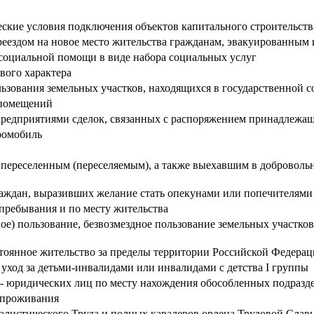
ские условия подключения объектов капитального строительств
реездом на новое место жительства гражданам, эвакуированным 
социальной помощи в виде набора социальных услуг
вого характера
ьзования земельных участков, находящихся в государственной с
 помещений
предприятиями сделок, связанных с распоряжением принадлеж
ромобиль
 переселенным (переселяемым), а также выехавшим в доброволь
граждан, выразивших желание стать опекунами или попечителями
пребывания и по месту жительства
ное) пользование, безвозмездное пользование земельных участко
оянное жительство за пределы территории Российской Федера
ход за детьми-инвалидами или инвалидами с детства I группы
й - юридических лиц по месту нахождения обособленных подразд
 проживания
алистического Труда и полных кавалеров ордена Трудовой Слав