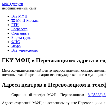
МФЦ услуги
неофициальный сайт
Все МФЦ
МФЦ Москва
БТИ
Росреестр
Соцзащита
Биржа труда
ФНС
Инфо
Все учреждения
ГКУ МФЦ в Переволоцком: адреса и е
Многофункциональный центр предоставления государственных 
помощью такой организации все государственные и муниципал
Адреса центров в Переволоцком и теле
Справочный телефон МФЦ в Переволоцком –
8 (35338) 3
Адреса отделений МФЦ в населенном пункте Переволоцкий, а