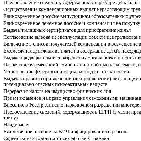
Предоставление сведений, содержащихся в реестре дисквали
Осуществление компенсационных выплат неработающим труд
Единовременное пособие выпускникам образовательных учрежд
Единовременное денежное пособие и компенсация на покупку о
Выдача жилищных сертификатов для приобретения жилья
Согласование вывода из эксплуатации объекта централизован
Включение в список получателей компенсации в возмещение в
Ежемесячная денежная выплата на содержание детей, находящи
Выдача предварительного разрешения органа опеки и попечит
Назначение ежемесячной компенсационной выплаты семьям, и
Установление федеральной социальной доплаты к пенсии
Выдача справок о привлечении (не привлечении) лица к админ
потенциально опасных психоактивных веществ
Перерасчет налога на имущество физических лиц
Прием экзаменов на право управления самоходными машинами
Внесение в Реестр записи о парковочном разрешении многоде
Предоставление сведений, содержащихся в ЕГРН (в части пре
тайну)
Найди меня
Ежемесячное пособие на ВИЧ-инфицированного ребенка
Содействие самозанятости безработных граждан