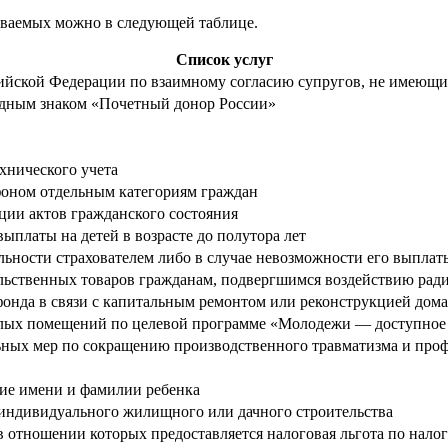
иваемых можно в следующей таблице.
Список услуг
сийской Федерации по взаимному согласию супругов, не имеющ
удным знаком «Почетный донор России»
хнического учета
фоном отдельным категориям граждан
ции актов гражданского состояния
ыплаты на детей в возрасте до полутора лет
льности страхователем либо в случае невозможности его выплат
льственных товаров гражданам, подвергшимся воздействию рад
нда в связи с капитальным ремонтом или реконструкцией дома
илых помещений по целевой программе «Молодежи — доступное
ных мер по сокращению производственного травматизма и про
ние имени и фамилии ребенка
 индивидуального жилищного или дачного строительства
 отношении которых предоставляется налоговая льгота по нало