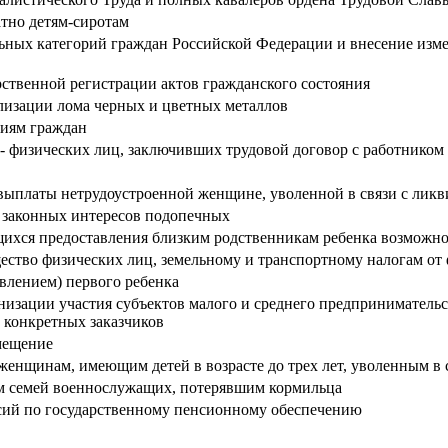
атно детям-сиротам
ельных категорий граждан Российской Федерации и внесение изме
рственной регистрации актов гражданского состояния
ализации лома черных и цветных металлов
риям граждан
 - физических лиц, заключивших трудовой договор с работником
ыплаты нетрудоустроенной женщине, уволенной в связи с ликви
и законных интересов подопечных
щихся предоставления близким родственникам ребенка возможно
щество физических лиц, земельному и транспортному налогам от
влением) первого ребенка
ации участия субъектов малого и среднего предпринимательства
 конкретных заказчиков
омещение
нщинам, имеющим детей в возрасте до трех лет, уволенным в 
м семей военнослужащих, потерявшим кормильца
нсий по государственному пенсионному обеспечению