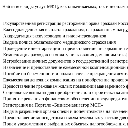
Найти все виды услуг МФЦ, как оплачиваемых, так и неоплач
Государственная регистрация расторжения брака граждан Рос
Ежегодная денежная выплата гражданам, награжденным нагр
Аккредитация экскурсоводов и гидов-переводчиков
Выдача полиса обязательного медицинского страхования
Проведение инвентаризации и предоставление информации те
Компенсация расходов на оплату пользования домашним теле
Истребование личных документов о государственной регистра
Назначение и предоставление ежемесячной компенсационной в
Пособие по беременности и родам в случае прекращения деяте
Ежемесячная денежная компенсация на приобретение продово
Предоставление гражданам жилых помещений маневренного фо
Социальные выплаты для приобретения или строительства ж
Принятие решения о финансовом обеспечении предупредитель
Регистрация на Портале «Бизнес-навигатор МСП»
Выдача разрешения органа опеки и попечительства на измене
Предоставление многодетным семьям земельных участков для
Прием уведомления о выбранных объектах налогообложения, в