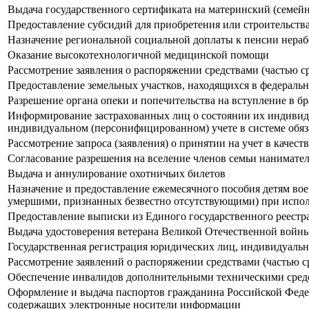
Выдача государственного сертификата на материнский (семей
Предоставление субсидий для приобретения или строительс
Назначение региональной социальной доплаты к пенсии нер
Оказание высокотехнологичной медицинской помощи
Рассмотрение заявления о распоряжении средствами (частью с
Предоставление земельных участков, находящихся в федеральн
Разрешение органа опеки и попечительства на вступление в бр
Информирование застрахованных лиц о состоянии их индивиду
индивидуальном (персонифицированном) учете в системе обяз
Рассмотрение запроса (заявления) о принятии на учет в кач
Согласование разрешения на вселение членов семьи нанимат
Выдача и аннулирование охотничьих билетов
Назначение и предоставление ежемесячного пособия детям в
умершими, признанных безвестно отсутствующими) при испо
Предоставление выписки из Единого государственного реестр
Выдача удостоверения ветерана Великой Отечественной войн
Государственная регистрация юридических лиц, индивидуаль
Рассмотрение заявлений о распоряжении средствами (частью с
Обеспечение инвалидов дополнительными техническими сред
Оформление и выдача паспортов гражданина Российской Феде
содержащих электронные носители информации