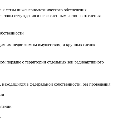
а к сетям инженерно-технического обеспечения
из зоны отчуждения и переселенным из зоны отселения
обственности
ащим им недвижимым имуществом, и крупных сделок
ном порядке с территории отдельных зон радиоактивного
в, находящихся в федеральной собственности, без проведения
ции
елений
ы