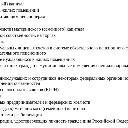
ный) капитал
тва жилых помещений
аботающим пенсионерам
редств) материнского (семейного) капитала
ой собственности, на торгах
ак
альных лицевых счетов в системе обязательного пенсионного 
ательного пенсионного
естве нуждающихся в жилых помещениях
еля и иных граждан в муниципальные помещения специализиро
оеннослужащих и сотрудников некоторых федеральных органов и
лнении обязанностей
а налогоплательщиков (ЕГРН)
ы
ных предпринимателей и фермерских хозяйств
редств) материнского (семейного) капитала
ствами реабилитации
рации, удостоверяющих личность гражданина Российской Федер