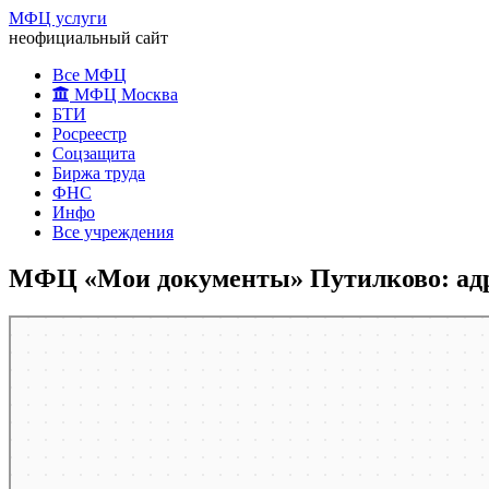
МФЦ услуги
неофициальный сайт
Все МФЦ
МФЦ Москва
БТИ
Росреестр
Соцзащита
Биржа труда
ФНС
Инфо
Все учреждения
МФЦ «Мои документы» Путилково: адр