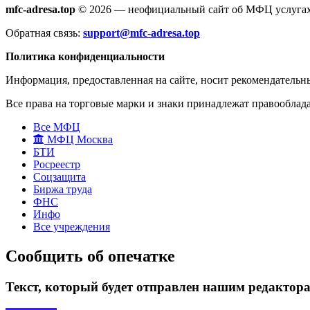
mfc-adresa.top
© 2026 — неофициальный сайт об МФЦ услугах
Обратная связь:
support@mfc-adresa.top
Политика конфиденциальности
Информация, предоставленная на сайте, носит рекомендательн
Все права на торговые марки и знаки принадлежат правооблад
Все МФЦ
МФЦ Москва
БТИ
Росреестр
Соцзащита
Биржа труда
ФНС
Инфо
Все учреждения
Сообщить об опечатке
Текст, который будет отправлен нашим редактор