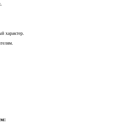
.
ый характер.
ателям.
ам: