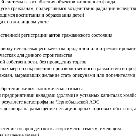
ней системы газоснабжения объектов жилищного фонда
пуска гражданам, подвергшимся воздействию радиации вследст
ющимся воспитания и образования детей
ящих на жилищном учете
рственной регистрации актов гражданского состояния
поводу ненадлежащего качества проданной или отремонтирован
частках для дачного строительства
ой собственности, без проведения торгов
ных мер по сокращению производственного травматизма и про
граждан, выразивших желание стать опекунами или попечителями
бретение жилья экономического класса
 предприятиями вкладами (долями) в уставных капиталах хозяй
в результате катастрофы на Чернобыльской АЭС
я договора на размещение нестационарных торговых объектов, 
етение товаров детского ассортимента семьям, имеющим
а владение землей