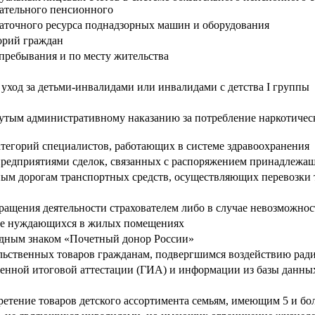
ательного пенсионного
таточного ресурса поднадзорных машин и оборудования
орий граждан
пребывания и по месту жительства
ход за детьми-инвалидами или инвалидами с детства I группы
гнутым административному наказанию за потребление наркотичес
тегорий специалистов, работающих в системе здравоохранения
предприятиями сделок, связанных с распоряжением принадлеж
ым дорогам транспортных средств, осуществляющих перевозки 
ращения деятельности страхователем либо в случае невозможнос
естве нуждающихся в жилых помещениях
удным знаком «Почетный донор России»
льственных товаров гражданам, подвергшимся воздействию рад
венной итоговой аттестации (ГИА) и информации из базы данн
тение товаров детского ассортимента семьям, имеющим 5 и бол