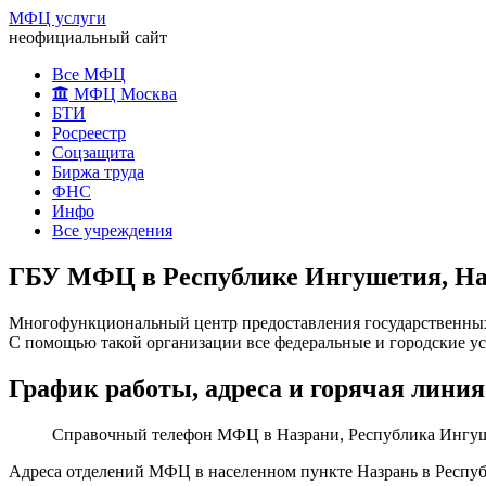
МФЦ услуги
неофициальный сайт
Все МФЦ
МФЦ Москва
БТИ
Росреестр
Соцзащита
Биржа труда
ФНС
Инфо
Все учреждения
ГБУ МФЦ в Республике Ингушетия, Назр
Многофункциональный центр предоставления государственных 
С помощью такой организации все федеральные и городские у
График работы, адреса и горячая линия
Справочный телефон МФЦ в Назрани, Республика Ингу
Адреса отделений МФЦ в населенном пункте Назрань в Респу