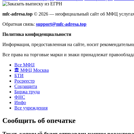
mfc-adresa.top
© 2026 — неофициальный сайт об МФЦ услугах
Обратная связь:
support@mfc-adresa.top
Политика конфиденциальности
Информация, предоставленная на сайте, носит рекомендательн
Все права на торговые марки и знаки принадлежат правооблад
Все МФЦ
МФЦ Москва
БТИ
Росреестр
Соцзащита
Биржа труда
ФНС
Инфо
Все учреждения
Сообщить об опечатке
Текст, который будет отправлен нашим редактор