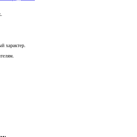
.
ый характер.
ателям.
ам: