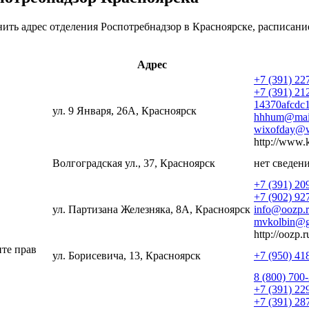
ить адрес отделения Роспотребнадзор в Красноярске, расписани
Адрес
+7 (391) 22
+7 (391) 21
14370afcdc
ул. 9 Января, 26А, Красноярск
hhhum@mail
wixofday@
http://www.k
Волгоградская ул., 37, Красноярск
нет сведен
+7 (391) 20
+7 (902) 92
ул. Партизана Железняка, 8А, Красноярск
info@oozp.
mvkolbin@g
http://oozp.r
ите прав
ул. Борисевича, 13, Красноярск
+7 (950) 41
8 (800) 700
+7 (391) 22
+7 (391) 28