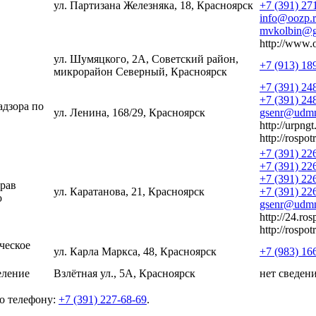
ул. Партизана Железняка, 18, Красноярск
+7 (391) 27
info@oozp.
mvkolbin@g
http://www.
ул. Шумяцкого, 2А, Советский район,
+7 (913) 18
микрорайон Северный, Красноярск
+7 (391) 24
+7 (391) 24
адзора по
ул. Ленина, 168/29, Красноярск
gsenr@udmn
http://urpngt
http://rospot
+7 (391) 22
+7 (391) 22
+7 (391) 22
рав
ул. Каратанова, 21, Красноярск
+7 (391) 22
ю
gsenr@udmn
http://24.ros
http://rospot
ческое
ул. Карла Маркса, 48, Красноярск
+7 (983) 16
еление
Взлётная ул., 5А, Красноярск
нет сведен
о телефону:
+7 (391) 227-68-69
.