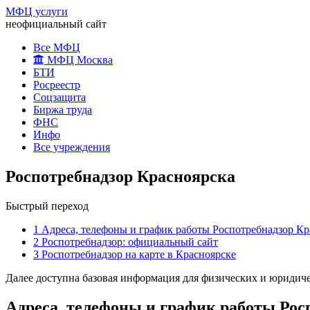
МФЦ услуги
неофициальный сайт
Все МФЦ
МФЦ Москва
БТИ
Росреестр
Соцзащита
Биржа труда
ФНС
Инфо
Все учреждения
Роспотребнадзор Красноярска
Быстрый переход
1
Адреса, телефоны и график работы Роспотребнадзор Кр
2
Роспотребнадзор: официальный сайт
3
Роспотребнадзор на карте в Красноярске
Далее доступна базовая информация для физических и юридичес
Адреса, телефоны и график работы Рос