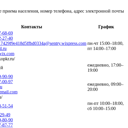
е приема населения, номер телефона, адрес электронной почты
Контакты
График
7-68-69
2-27-40
17429f9e418d5ffbd0334a@sentry.wixpress.com
пн-чт 15:00–18:00,
.ru
пт 14:00–17:00
wix.com
opkr.ru/
ежедневно, 17:00–
ий
19:00
9-90-90
7-00-97
ежедневно, 09:00–
ru
20:00
mail.com
u/
пн-пт 10:00–18:00,
8-51-54
сб 10:00–15:00
-29-49
9-80-90
7-87-77