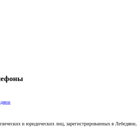
елефоны
едяни
изических и юридических лиц, зарегистрированных в Лебедяни,