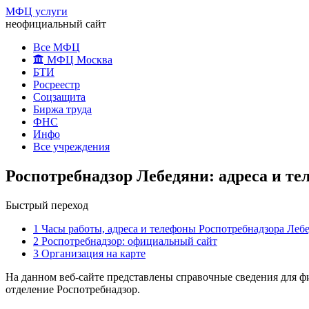
МФЦ услуги
неофициальный сайт
Все МФЦ
МФЦ Москва
БТИ
Росреестр
Соцзащита
Биржа труда
ФНС
Инфо
Все учреждения
Роспотребнадзор Лебедяни: адреса и т
Быстрый переход
1
Часы работы, адреса и телефоны Роспотребнадзора Леб
2
Роспотребнадзор: официальный сайт
3
Организация на карте
На данном веб-сайте представлены справочные сведения для ф
отделение Роспотребнадзор.