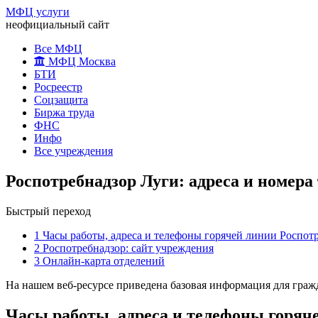
МФЦ услуги
неофициальный сайт
Все МФЦ
МФЦ Москва
БТИ
Росреестр
Соцзащита
Биржа труда
ФНС
Инфо
Все учреждения
Роспотребнадзор Луги: адреса и номера
Быстрый переход
1
Часы работы, адреса и телефоны горячей линии Роспот
2
Роспотребнадзор: сайт учреждения
3
Онлайн-карта отделений
На нашем веб-ресурсе приведена базовая информация для граж
Часы работы, адреса и телефоны горяч