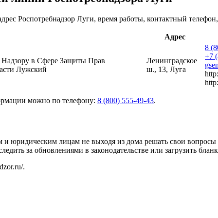
рес Роспотребнадзор Луги, время работы, контактный телефон, 
Адрес
8 (
+7 
 Надзору в Сфере Защиты Прав
Ленинградское
gse
ласти Лужский
ш., 13, Луга
http
http
ормации можно по телефону:
8 (800) 555-49-43
.
м и юридическим лицам не выходя из дома решать свои вопросы
ледить за обновлениями в законодательстве или загрузить блан
dzor.ru/
.