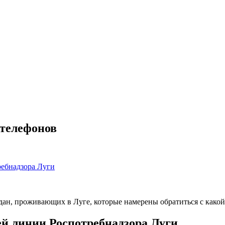
 телефонов
ребнадзора Луги
дан, проживающих в Луге, которые намерены обратиться с какой
ей линии Роспотребнадзора Луги