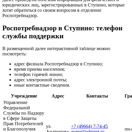
юридических лиц, зарегистрированных в Ступино, которые
хотят обратиться со своим вопросом в отделение
Роспотребнадзор.
Роспотребнадзор в Ступино: телефон
службы поддержки
В размещенной далее интерактивной таблице можно
посмотреть:
адрес филиала Роспотребнадзор в Ступино;
время приема населения;
телефон горячей линии;
адрес электронной почты;
иные контактные сведения.
Учреждение
Адрес
Контакты
Гр
Управление
Федеральной
Службы по Надзору
в Сфере Защиты
Прав Потребителей
ул.
+7 (49664) 7-74-45
и Благополучия
пн-
Андропова,
gsenr@udmnet.ru