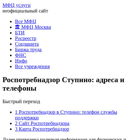
МФЦ услуги
неофициальный сайт
Все МФЦ
МФЦ Москва
БТИ
Росреестр
Соцзащита
Биржа труда
ФНС
Инфо
Все учреждения
Роспотребнадзор Ступино: адреса и
телефоны
Быстрый переход
1
Роспотребнадзор в Ступино: телефон службы
поддержки
2
Сайт Роспотребнадзора
3
Карта Роспотребнадзор
Далее приведена полезная информация для физических и