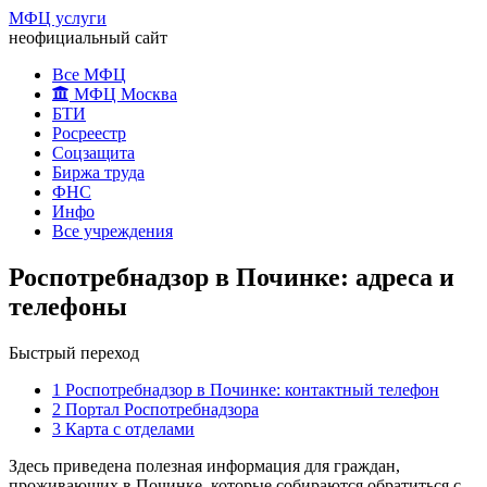
МФЦ услуги
неофициальный сайт
Все МФЦ
МФЦ Москва
БТИ
Росреестр
Соцзащита
Биржа труда
ФНС
Инфо
Все учреждения
Роспотребнадзор в Починке: адреса и
телефоны
Быстрый переход
1
Роспотребнадзор в Починке: контактный телефон
2
Портал Роспотребнадзора
3
Карта с отделами
Здесь приведена полезная информация для граждан,
проживающих в Починке, которые собираются обратиться с