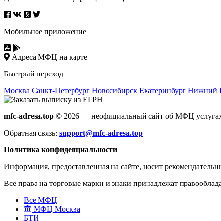
Мобильное приложение
Адреса МФЦ на карте
Быстрый переход
Москва
Санкт-Петербург
Новосибирск
Екатеринбург
Нижний 
mfc-adresa.top
© 2026 — неофициальный сайт об МФЦ услугах
Обратная связь:
support@mfc-adresa.top
Политика конфиденциальности
Информация, предоставленная на сайте, носит рекомендательн
Все права на торговые марки и знаки принадлежат правооблад
Все МФЦ
МФЦ Москва
БТИ