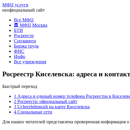
МФЦ услуги
неофициальный сайт
Все МФЦ
МФЦ Москва
БТИ
Росреестр
Соцзащита
Биржа труда
ФНС
Инфо
Все учреждения
Росреестр Киселевска: адреса и контак
Быстрый переход
1
Адреса и единый номер телефона Росреестра в Киселев
2
Росреестр: официальный сайт
3
Uchrezhdmnozh на карте Киселевска
4
Социальные сети
Для наших читателей представлена проверенная информация о