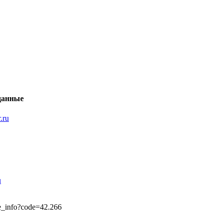
данные
.ru
u
fice_info?code=42.266