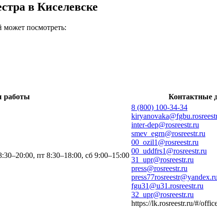
стра в Киселевске
 может посмотреть:
 работы
Контактные 
8 (800) 100-34-34
kiryanovaka@fgbu.rosreestr
inter-dep@rosreestr.ru
smev_egrn@rosreestr.ru
00_ozil1@rosreestr.ru
00_uddfrs1@rosreestr.ru
8:30–20:00, пт 8:30–18:00, сб 9:00–15:00
31_upr@rosreestr.ru
press@rosreestr.ru
press77rosreestr@yandex.r
fgu31@u31.rosreestr.ru
32_upr@rosreestr.ru
https://lk.rosreestr.ru/#/of